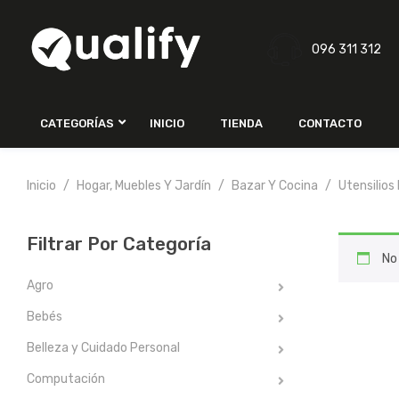
096 311 312
CATEGORÍAS
INICIO
TIENDA
CONTACTO
Inicio
Hogar, Muebles Y Jardín
Bazar Y Cocina
Utensilios
Filtrar Por Categoría
No
Agro
Bebés
Belleza y Cuidado Personal
Computación