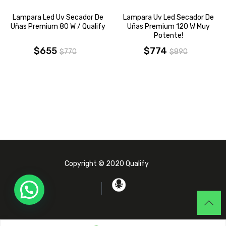
Lampara Led Uv Secador De
Lampara Uv Led Secador De
Uñas Premium 80 W / Qualify
Uñas Premium 120 W Muy
Potente!
$
655
$
774
$
770
$
890
El
El
El
El
precio
precio
precio
precio
original
actual
original
actual
era:
es:
era:
es:
$770.
$655.
$890.
$774.
Copyright © 2020 Qualify