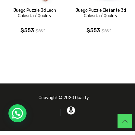
Juego Puzzle 3d Leon
Juego Puzzle Elefante 3d
Calesita / Qualify
Calesita / Qualify
$
553
$
553
$
691
$
691
El
El
El
El
precio
precio
precio
precio
original
actual
original
actual
era:
es:
era:
es:
$691.
$553.
$691.
$553.
Copyright © 2020 Qualify