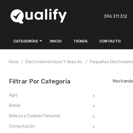
096 311 312
CATEGORÍAS
INICIO
TIENDA
CONTACTO
Inicio
Electrodomésticos Y Aires Ac.
Pequeños Electrodom
Filtrar Por Categoría
Mostrando 
Agro
Bebés
Belleza y Cuidado Personal
Computación