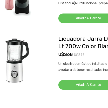
Bisfenol A)Multifuncional: prepa
original
actual
era:
es:
Añadir Al Carrito
U$S79.
U$S75.
Licuadora Jarra D
Lt 700w Color Bla
U$S
68
U$S
75
El
El
Un electrodoméstico infaltable
precio
precio
ayudar a obtener resultados incr
original
actual
era:
es:
Añadir Al Carrito
U$S75.
U$S68.