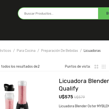
ésticos
Para Cocina
Preparación De Bebidas
Licuadoras
todos los resultados de2
Puntos de vista:
Licuadora Blender
Qualify
U$S
75
U$S
79
El
El
Licuadora Blender Oster MYBLEN
precio
precio