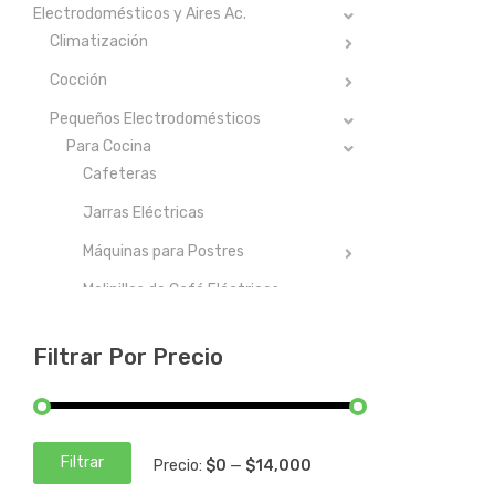
Electrodomésticos y Aires Ac.
Climatización
Cocción
Pequeños Electrodomésticos
Para Cocina
Cafeteras
Jarras Eléctricas
Máquinas para Postres
Molinillos de Café Eléctricos
Preparación de Alimentos
Filtrar Por Precio
Preparación de Bebidas
Licuadoras
Para Hogar
Filtrar
Precio:
$0
—
$14,000
Precio
Precio
Electrónica, Audio y Video