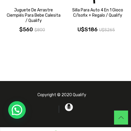
Juguete De Arrastre
Silla Para Auto 4 En 1 Gioco
Ciempiés Para Bebe Calesita
C/isofix + Regalo / Qualify
/ Qualify
$
560
U$S
186
$
800
U$S
265
El
El
El
El
precio
precio
precio
precio
original
actual
original
actual
era:
es:
era:
es:
$800.
$560.
U$S265.
U$S186.
Copyright © 2020 Qualify