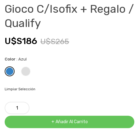
Gioco C/isofix + Regalo /
Qualify
U$S
186
U$S
265
El
El
Color
:
Azul
precio
precio
original
actual
Limpiar Selección
era:
es:
Silla
U$S265.
U$S186.
Para
Auto
Añadir Al Carrito
4
En