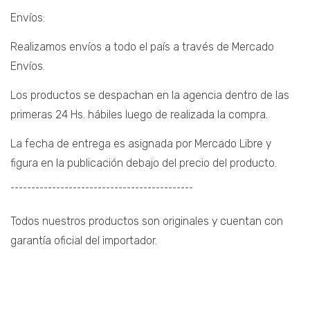
Envíos:
Realizamos envíos a todo el país a través de Mercado
Envíos.
Los productos se despachan en la agencia dentro de las
primeras 24 Hs. hábiles luego de realizada la compra.
La fecha de entrega es asignada por Mercado Libre y
figura en la publicación debajo del precio del producto.
¯¯¯¯¯¯¯¯¯¯¯¯¯¯¯¯¯¯¯¯¯¯¯¯¯¯¯¯¯¯¯¯¯¯¯¯¯¯¯¯¯¯¯¯
Todos nuestros productos son originales y cuentan con
garantía oficial del importador.