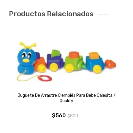
Productos Relacionados
Juguete De Arrastre Ciempiés Para Bebe Calesita /
Qualify
$
560
$
800
El
El
precio
precio