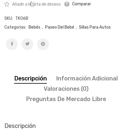
Comparar
Añadir a la lista de deseos
1
Gioco
SKU:
TK06B
C/isofix
+
Categorías:
Bebés
,
Paseo Del Bebé
,
Sillas Para Autos
Regalo
/
Qualify
cantidad
Descripción
Información Adicional
Valoraciones (0)
Preguntas De Mercado Libre
Descripción