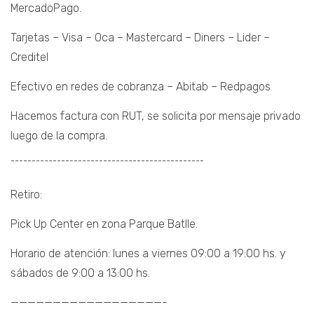
MercadoPago.
Tarjetas – Visa – Oca – Mastercard – Diners – Lider –
Creditel
Efectivo en redes de cobranza – Abitab – Redpagos
Hacemos factura con RUT, se solicita por mensaje privado
luego de la compra.
¯¯¯¯¯¯¯¯¯¯¯¯¯¯¯¯¯¯¯¯¯¯¯¯¯¯¯¯¯¯¯¯¯¯¯¯¯¯¯¯¯¯¯¯¯¯
Retiro:
Pick Up Center en zona Parque Batlle.
Horario de atención: lunes a viernes 09:00 a 19:00 hs. y
sábados de 9:00 a 13:00 hs.
——————————————————-