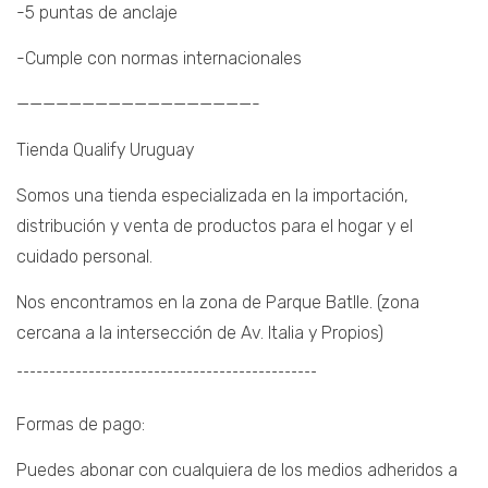
-5 puntas de anclaje
-Cumple con normas internacionales
——————————————————-
Tienda Qualify Uruguay
Somos una tienda especializada en la importación,
distribución y venta de productos para el hogar y el
cuidado personal.
Nos encontramos en la zona de Parque Batlle. (zona
cercana a la intersección de Av. Italia y Propios)
¯¯¯¯¯¯¯¯¯¯¯¯¯¯¯¯¯¯¯¯¯¯¯¯¯¯¯¯¯¯¯¯¯¯¯¯¯¯¯¯¯¯¯¯¯¯
Formas de pago:
Puedes abonar con cualquiera de los medios adheridos a