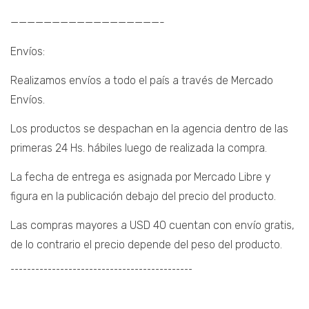
——————————————————-
Envíos:
Realizamos envíos a todo el país a través de Mercado
Envíos.
Los productos se despachan en la agencia dentro de las
primeras 24 Hs. hábiles luego de realizada la compra.
La fecha de entrega es asignada por Mercado Libre y
figura en la publicación debajo del precio del producto.
Las compras mayores a USD 40 cuentan con envío gratis,
de lo contrario el precio depende del peso del producto.
¯¯¯¯¯¯¯¯¯¯¯¯¯¯¯¯¯¯¯¯¯¯¯¯¯¯¯¯¯¯¯¯¯¯¯¯¯¯¯¯¯¯¯¯