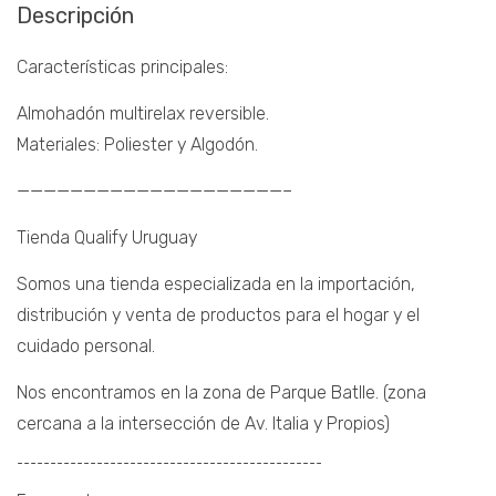
Descripción
Características principales:
Almohadón multirelax reversible.
Materiales: Poliester y Algodón.
————————————————————–
Tienda Qualify Uruguay
Somos una tienda especializada en la importación,
distribución y venta de productos para el hogar y el
cuidado personal.
Nos encontramos en la zona de Parque Batlle. (zona
cercana a la intersección de Av. Italia y Propios)
¯¯¯¯¯¯¯¯¯¯¯¯¯¯¯¯¯¯¯¯¯¯¯¯¯¯¯¯¯¯¯¯¯¯¯¯¯¯¯¯¯¯¯¯¯¯