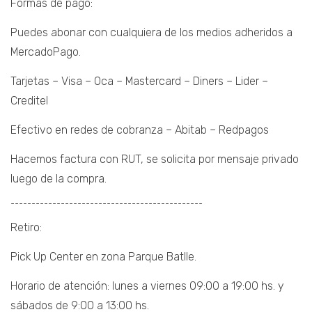
Formas de pago:
Puedes abonar con cualquiera de los medios adheridos a
MercadoPago.
Tarjetas – Visa – Oca – Mastercard – Diners – Lider –
Creditel
Efectivo en redes de cobranza – Abitab – Redpagos
Hacemos factura con RUT, se solicita por mensaje privado
luego de la compra.
¯¯¯¯¯¯¯¯¯¯¯¯¯¯¯¯¯¯¯¯¯¯¯¯¯¯¯¯¯¯¯¯¯¯¯¯¯¯¯¯¯¯¯¯¯¯
Retiro:
Pick Up Center en zona Parque Batlle.
Horario de atención: lunes a viernes 09:00 a 19:00 hs. y
sábados de 9:00 a 13:00 hs.