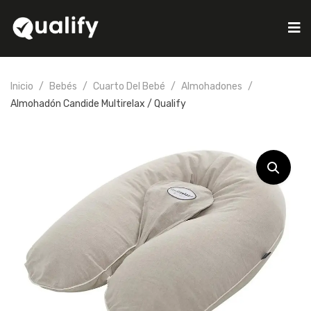
Inicio
Bebés
Cuarto Del Bebé
Almohadones
Almohadón Candide Multirelax / Qualify