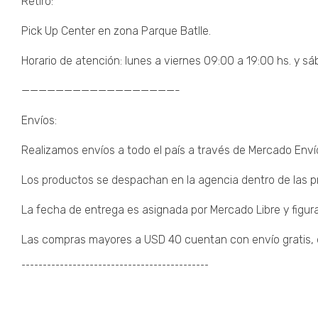
Retiro:
Pick Up Center en zona Parque Batlle.
Horario de atención: lunes a viernes 09:00 a 19:00 hs. y sá
——————————————————-
Envíos:
Realizamos envíos a todo el país a través de Mercado Enví
Los productos se despachan en la agencia dentro de las pr
La fecha de entrega es asignada por Mercado Libre y figura
Las compras mayores a USD 40 cuentan con envío gratis, de
¯¯¯¯¯¯¯¯¯¯¯¯¯¯¯¯¯¯¯¯¯¯¯¯¯¯¯¯¯¯¯¯¯¯¯¯¯¯¯¯¯¯¯¯