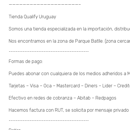
————————————————————–
Tienda Qualify Uruguay
Somos una tienda especializada en la importación, distribu
Nos encontramos en la zona de Parque Batlle. (zona cercana 
¯¯¯¯¯¯¯¯¯¯¯¯¯¯¯¯¯¯¯¯¯¯¯¯¯¯¯¯¯¯¯¯¯¯¯¯¯¯¯¯¯¯¯¯¯¯
Formas de pago:
Puedes abonar con cualquiera de los medios adheridos a
Tarjetas – Visa – Oca – Mastercard – Diners – Lider – Credit
Efectivo en redes de cobranza – Abitab – Redpagos
Hacemos factura con RUT, se solicita por mensaje privado 
¯¯¯¯¯¯¯¯¯¯¯¯¯¯¯¯¯¯¯¯¯¯¯¯¯¯¯¯¯¯¯¯¯¯¯¯¯¯¯¯¯¯¯¯¯¯