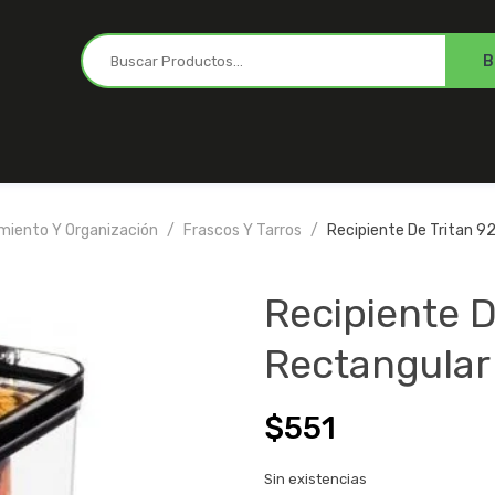
iento Y Organización
Frascos Y Tarros
Recipiente De Tritan 9
Recipiente D
Rectangular 
$
551
Sin existencias