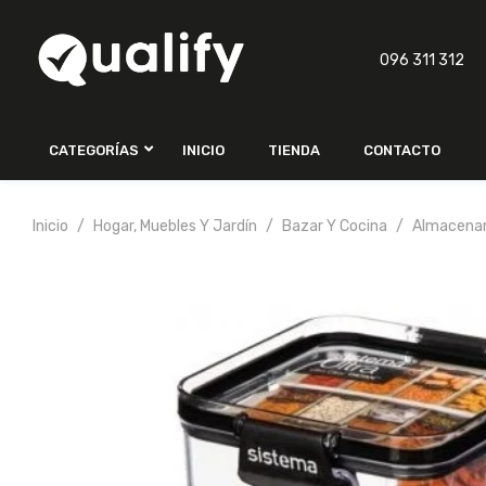
096 311 312
CATEGORÍAS
INICIO
TIENDA
CONTACTO
Inicio
Hogar, Muebles Y Jardín
Bazar Y Cocina
Almacenam