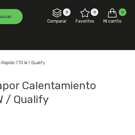
0
0
0
Comparar
Favoritos
Mi carrito
 Rápido 770 W / Qualify
apor Calentamiento
 / Qualify