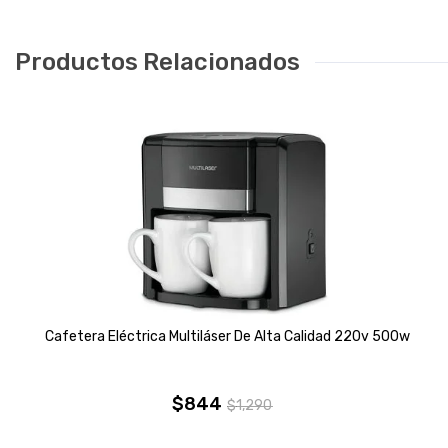
Productos Relacionados
Cafetera Eléctrica Multiláser De Alta Calidad 220v 500w
$
844
$
1,290
El
El