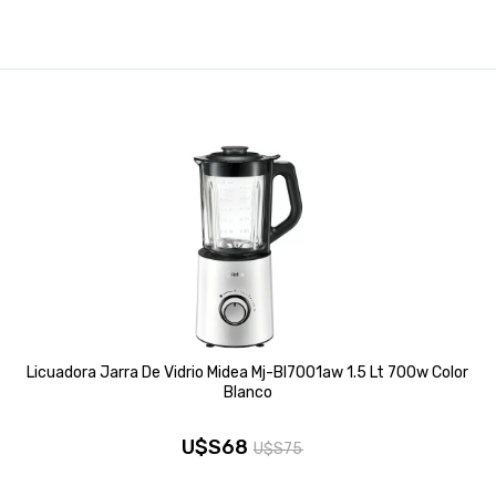
Licuadora Jarra De Vidrio Midea Mj-Bl7001aw 1.5 Lt 700w Color
Blanco
U$S
68
U$S
75
El
El