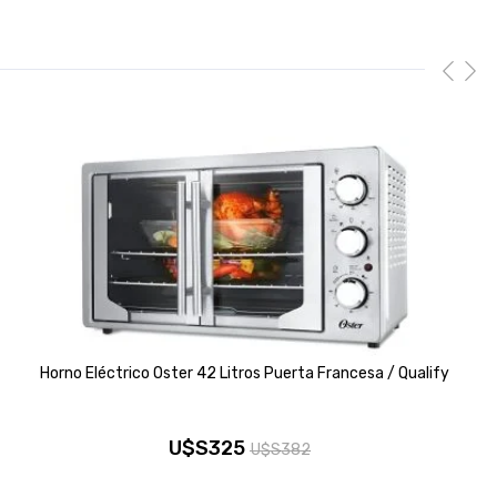
Horno Eléctrico Oster 42 Litros Puerta Francesa / Qualify
U$S
325
U$S
382
El
El