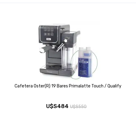
Cafetera Oster(R) 19 Bares Primalatte Touch / Qualify
U$S
484
U$S
550
El
El
precio
precio
original
actual