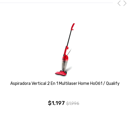
Aspiradora Vertical 2 En 1 Multilaser Home Ho061 / Qualify
$
1,197
$
1,996
El
El
precio
precio
original
actual