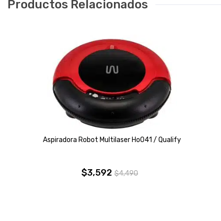
Productos Relacionados
Aspiradora Robot Multilaser Ho041 / Qualify
$
3,592
$
4,490
El
El
precio
precio
original
actual