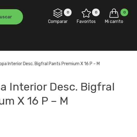
0
0
0
Comparar
Favoritos
Mi carrito
pa Interior Desc. Bigfral Pants Premium X 16 P – M
 Interior Desc. Bigfral
um X 16 P – M