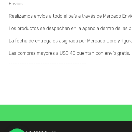
Envíos:
Realizamos envíos a todo el país a través de Mercado Enví
Los productos se despachan en la agencia dentro de las pr
La fecha de entrega es asignada por Mercado Libre y figura
Las compras mayores a USD 40 cuentan con envío gratis, de
¯¯¯¯¯¯¯¯¯¯¯¯¯¯¯¯¯¯¯¯¯¯¯¯¯¯¯¯¯¯¯¯¯¯¯¯¯¯¯¯¯¯¯¯