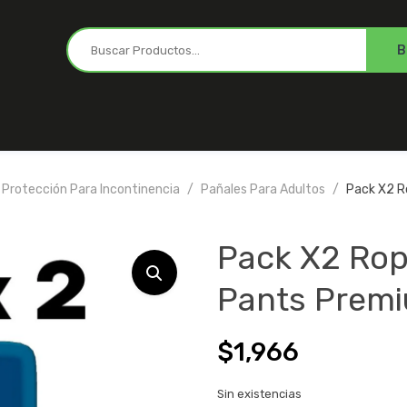
Protección Para Incontinencia
Pañales Para Adultos
Pack X2 Ro
Pack X2 Ropa
Pants Premi
$
1,966
Sin existencias