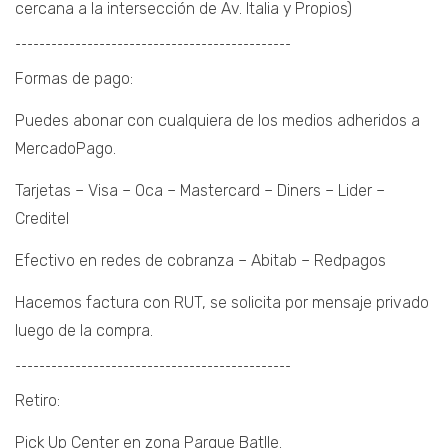
cercana a la intersección de Av. Italia y Propios)
¯¯¯¯¯¯¯¯¯¯¯¯¯¯¯¯¯¯¯¯¯¯¯¯¯¯¯¯¯¯¯¯¯¯¯¯¯¯¯¯¯¯¯¯¯¯
Formas de pago:
Puedes abonar con cualquiera de los medios adheridos a
MercadoPago.
Tarjetas – Visa – Oca – Mastercard – Diners – Lider –
Creditel
Efectivo en redes de cobranza – Abitab – Redpagos
Hacemos factura con RUT, se solicita por mensaje privado
luego de la compra.
¯¯¯¯¯¯¯¯¯¯¯¯¯¯¯¯¯¯¯¯¯¯¯¯¯¯¯¯¯¯¯¯¯¯¯¯¯¯¯¯¯¯¯¯¯¯
Retiro:
Pick Up Center en zona Parque Batlle.