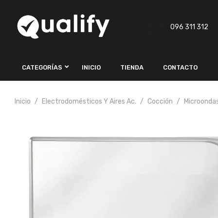
096 311 312
CATEGORÍAS
INICIO
TIENDA
CONTACTO
Inicio
Electrodomésticos Y Aires Ac.
Cocción
Microonda