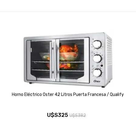
Horno Eléctrico Oster 42 Litros Puerta Francesa / Qualify
U$S
325
U$S
382
El
El
precio
precio