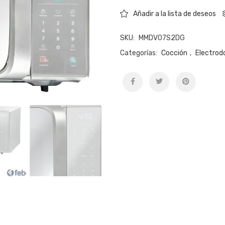
Añadir a la lista de deseos
SKU:
MMDV07S2DG
Categorías:
Cocción
,
Electrod