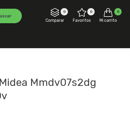
0
0
0
Comparar
Favoritos
Mi carrito
 Midea Mmdv07s2dg
0v