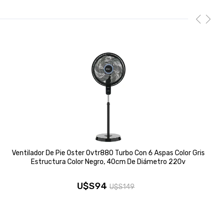
Ventilador De Pie Oster Ovtr880 Turbo Con 6 Aspas Color Gris
Estructura Color Negro, 40cm De Diámetro 220v
U$S
94
U$S
149
El
El
precio
precio