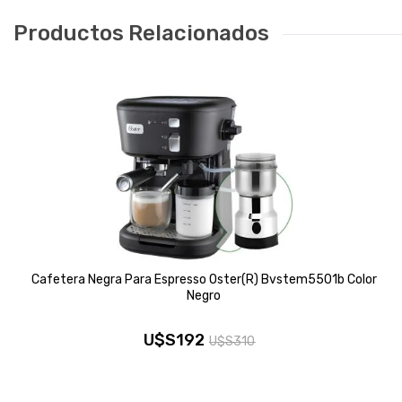
Productos Relacionados
Cafetera Negra Para Espresso Oster(R) Bvstem5501b Color
Negro
U$S
192
U$S
310
El
El
precio
precio