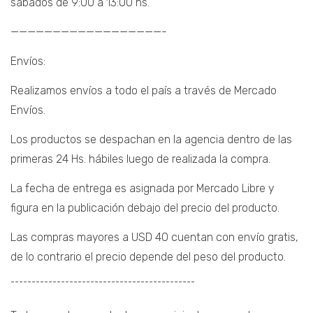
sábados de 9:00 a 13:00 hs.
——————————————————-
Envíos:
Realizamos envíos a todo el país a través de Mercado
Envíos.
Los productos se despachan en la agencia dentro de las
primeras 24 Hs. hábiles luego de realizada la compra.
La fecha de entrega es asignada por Mercado Libre y
figura en la publicación debajo del precio del producto.
Las compras mayores a USD 40 cuentan con envío gratis,
de lo contrario el precio depende del peso del producto.
¯¯¯¯¯¯¯¯¯¯¯¯¯¯¯¯¯¯¯¯¯¯¯¯¯¯¯¯¯¯¯¯¯¯¯¯¯¯¯¯¯¯¯¯