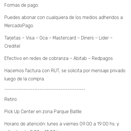
Formas de pago:
Puedes abonar con cualquiera de los medios adheridos a
MercadoPago.
Tarjetas – Visa – Oca – Mastercard – Diners – Lider –
Creditel
Efectivo en redes de cobranza – Abitab – Redpagos
Hacemos factura con RUT, se solicita por mensaje privado
luego de la compra.
¯¯¯¯¯¯¯¯¯¯¯¯¯¯¯¯¯¯¯¯¯¯¯¯¯¯¯¯¯¯¯¯¯¯¯¯¯¯¯¯¯¯¯¯¯¯
Retiro:
Pick Up Center en zona Parque Batlle.
Horario de atención: lunes a viernes 09:00 a 19:00 hs. y