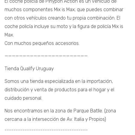
El coche policía de Pinypon Action es un vehículo de
muchos componentes Mix is Max; que puedes combinar
con otros vehículos creando tu propia combinación. El
coche policía incluye su moto y la figura de policía Mix is
Max.
Con muchos pequeños accesorios.
———————————————————————
Tienda Qualify Uruguay
Somos una tienda especializada en la importación,
distribución y venta de productos para el hogar y el
cuidado personal.
Nos encontramos en la zona de Parque Batlle. (zona
cercana a la intersección de Av. Italia y Propios)
¯¯¯¯¯¯¯¯¯¯¯¯¯¯¯¯¯¯¯¯¯¯¯¯¯¯¯¯¯¯¯¯¯¯¯¯¯¯¯¯¯¯¯¯¯¯