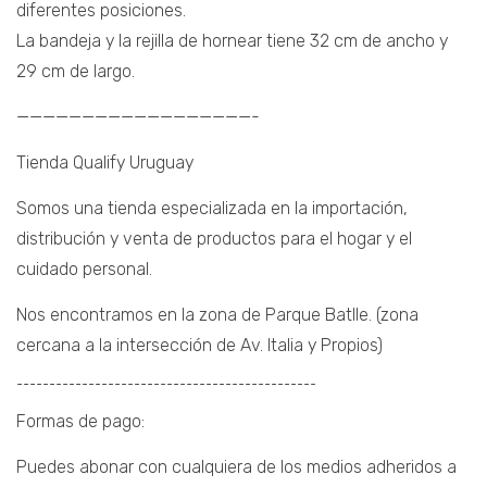
diferentes posiciones.
La bandeja y la rejilla de hornear tiene 32 cm de ancho y
29 cm de largo.
——————————————————-
Tienda Qualify Uruguay
Somos una tienda especializada en la importación,
distribución y venta de productos para el hogar y el
cuidado personal.
Nos encontramos en la zona de Parque Batlle. (zona
cercana a la intersección de Av. Italia y Propios)
¯¯¯¯¯¯¯¯¯¯¯¯¯¯¯¯¯¯¯¯¯¯¯¯¯¯¯¯¯¯¯¯¯¯¯¯¯¯¯¯¯¯¯¯¯¯
Formas de pago:
Puedes abonar con cualquiera de los medios adheridos a