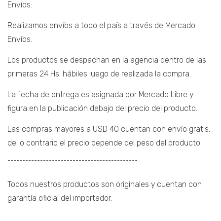
Envíos:
Realizamos envíos a todo el país a través de Mercado
Envíos.
Los productos se despachan en la agencia dentro de las
primeras 24 Hs. hábiles luego de realizada la compra.
La fecha de entrega es asignada por Mercado Libre y
figura en la publicación debajo del precio del producto.
Las compras mayores a USD 40 cuentan con envío gratis,
de lo contrario el precio depende del peso del producto.
¯¯¯¯¯¯¯¯¯¯¯¯¯¯¯¯¯¯¯¯¯¯¯¯¯¯¯¯¯¯¯¯¯¯¯¯¯¯¯¯¯¯¯¯
Todos nuestros productos son originales y cuentan con
garantía oficial del importador.