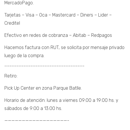
MercadoPago.
Tarjetas – Visa – Oca – Mastercard – Diners – Lider –
Creditel
Efectivo en redes de cobranza – Abitab – Redpagos
Hacemos factura con RUT, se solicita por mensaje privado
luego de la compra.
¯¯¯¯¯¯¯¯¯¯¯¯¯¯¯¯¯¯¯¯¯¯¯¯¯¯¯¯¯¯¯¯¯¯¯¯¯¯¯¯¯¯¯¯¯¯
Retiro:
Pick Up Center en zona Parque Batlle.
Horario de atención: lunes a viernes 09:00 a 19:00 hs. y
sábados de 9:00 a 13:00 hs.
——————————————————-