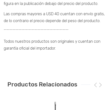
figura en la publicación debajo del precio del producto.
Las compras mayores a USD 40 cuentan con envío gratis,
de lo contrario el precio depende del peso del producto.
¯¯¯¯¯¯¯¯¯¯¯¯¯¯¯¯¯¯¯¯¯¯¯¯¯¯¯¯¯¯¯¯¯¯¯¯¯¯¯¯¯¯¯¯
Todos nuestros productos son originales y cuentan con
garantía oficial del importador.
Productos Relacionados