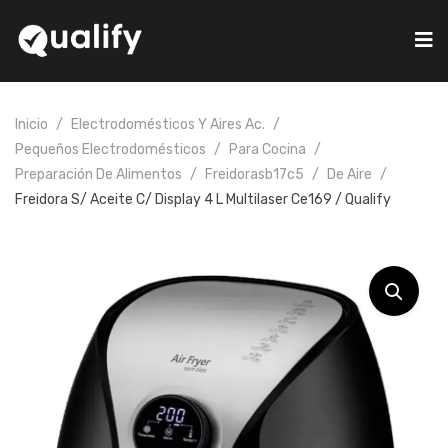
Inicio
Electrodomésticos Y Aires Ac.
Pequeños Electrodomésticos
Para Cocina
Preparación De Alimentos
Freidorasb17c5
De Aire
Freidora S/ Aceite C/ Display 4 L Multilaser Ce169 / Qualify