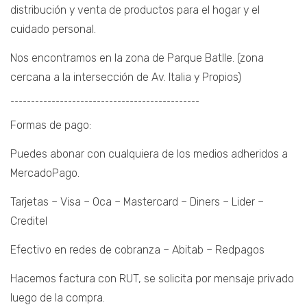
distribución y venta de productos para el hogar y el
cuidado personal.
Nos encontramos en la zona de Parque Batlle. (zona
cercana a la intersección de Av. Italia y Propios)
¯¯¯¯¯¯¯¯¯¯¯¯¯¯¯¯¯¯¯¯¯¯¯¯¯¯¯¯¯¯¯¯¯¯¯¯¯¯¯¯¯¯¯¯¯¯
Formas de pago:
Puedes abonar con cualquiera de los medios adheridos a
MercadoPago.
Tarjetas – Visa – Oca – Mastercard – Diners – Lider –
Creditel
Efectivo en redes de cobranza – Abitab – Redpagos
Hacemos factura con RUT, se solicita por mensaje privado
luego de la compra.