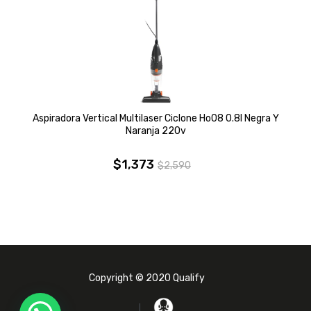
Aspiradora Vertical Multilaser Ciclone Ho08 0.8l Negra Y
S
Naranja 220v
$
1,373
$
2,590
El
El
precio
precio
original
actual
era:
es:
$2,590.
$1,373.
Copyright © 2020 Qualify