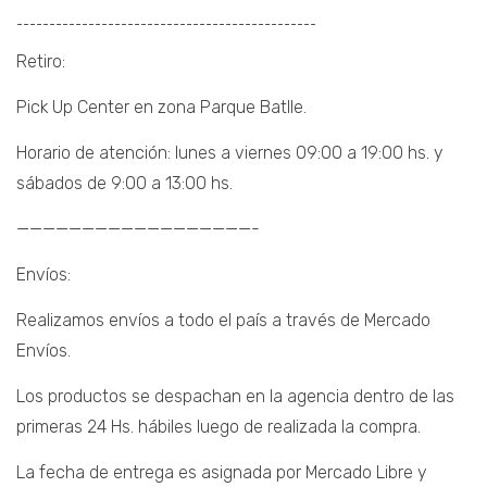
¯¯¯¯¯¯¯¯¯¯¯¯¯¯¯¯¯¯¯¯¯¯¯¯¯¯¯¯¯¯¯¯¯¯¯¯¯¯¯¯¯¯¯¯¯¯
Retiro:
Pick Up Center en zona Parque Batlle.
Horario de atención: lunes a viernes 09:00 a 19:00 hs. y
sábados de 9:00 a 13:00 hs.
——————————————————-
Envíos:
Realizamos envíos a todo el país a través de Mercado
Envíos.
Los productos se despachan en la agencia dentro de las
primeras 24 Hs. hábiles luego de realizada la compra.
La fecha de entrega es asignada por Mercado Libre y