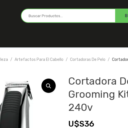
lleza
Artefactos Para El Cabello
Cortadoras De Pelo
Cortado
Cortadora D
Grooming Ki
240v
U$S
36