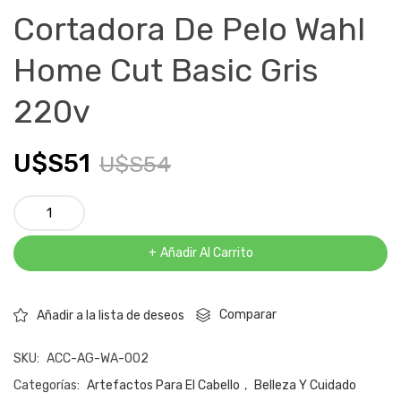
Cortadora De Pelo Wahl
Home Cut Basic Gris
220v
U$S
51
U$S
54
El
El
Cortadora
precio
precio
De
Pelo
Añadir Al Carrito
original
actual
Wahl
Home
era:
es:
Comparar
Añadir a la lista de deseos
Cut
Basic
U$S54.
U$S51.
SKU:
ACC-AG-WA-002
Gris
220v
Categorías:
Artefactos Para El Cabello
,
Belleza Y Cuidado