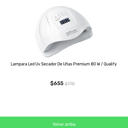
Lampara Led Uv Secador De Uñas Premium 80 W / Qualify
$
655
$
770
El
El
precio
precio
original
actual
era:
es:
$770.
$655.
Volver arriba