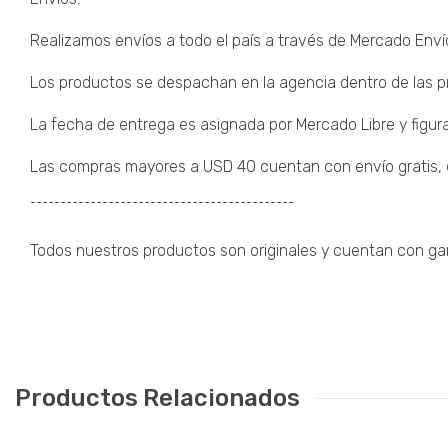
Realizamos envíos a todo el país a través de Mercado Enví
Los productos se despachan en la agencia dentro de las pr
La fecha de entrega es asignada por Mercado Libre y figura
Las compras mayores a USD 40 cuentan con envío gratis, de
¯¯¯¯¯¯¯¯¯¯¯¯¯¯¯¯¯¯¯¯¯¯¯¯¯¯¯¯¯¯¯¯¯¯¯¯¯¯¯¯¯¯¯¯
Todos nuestros productos son originales y cuentan con garan
Productos Relacionados