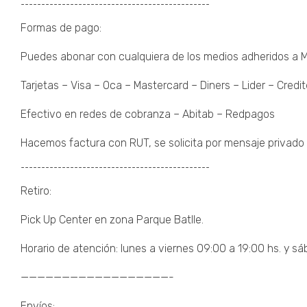
¯¯¯¯¯¯¯¯¯¯¯¯¯¯¯¯¯¯¯¯¯¯¯¯¯¯¯¯¯¯¯¯¯¯¯¯¯¯¯¯¯¯¯¯¯¯
Formas de pago:
Puedes abonar con cualquiera de los medios adheridos a
Tarjetas – Visa – Oca – Mastercard – Diners – Lider – Credit
Efectivo en redes de cobranza – Abitab – Redpagos
Hacemos factura con RUT, se solicita por mensaje privado 
¯¯¯¯¯¯¯¯¯¯¯¯¯¯¯¯¯¯¯¯¯¯¯¯¯¯¯¯¯¯¯¯¯¯¯¯¯¯¯¯¯¯¯¯¯¯
Retiro:
Pick Up Center en zona Parque Batlle.
Horario de atención: lunes a viernes 09:00 a 19:00 hs. y sá
——————————————————-
Envíos: