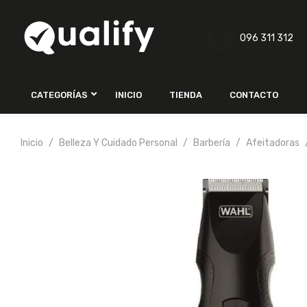
096 311 312
CATEGORÍAS
INICIO
TIENDA
CONTACTO
Inicio
Belleza Y Cuidado Personal
Barbería
Afeitadoras