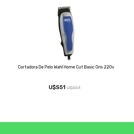
Cortadora De Pelo Wahl Home Cut Basic Gris 220v
U$S
51
U$S
54
El
El
precio
precio
original
actual
era:
es:
U$S54.
U$S51.