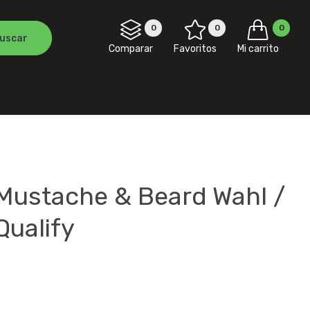
0
0
0
Comparar
Favoritos
Mi carrito
Mustache & Beard Wahl /
Qualify