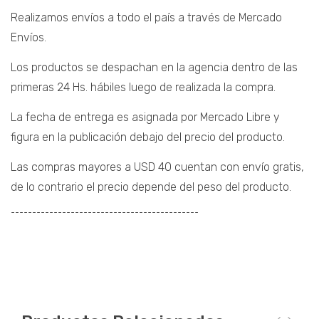
Realizamos envíos a todo el país a través de Mercado
Envíos.
Los productos se despachan en la agencia dentro de las
primeras 24 Hs. hábiles luego de realizada la compra.
La fecha de entrega es asignada por Mercado Libre y
figura en la publicación debajo del precio del producto.
Las compras mayores a USD 40 cuentan con envío gratis,
de lo contrario el precio depende del peso del producto.
¯¯¯¯¯¯¯¯¯¯¯¯¯¯¯¯¯¯¯¯¯¯¯¯¯¯¯¯¯¯¯¯¯¯¯¯¯¯¯¯¯¯¯¯