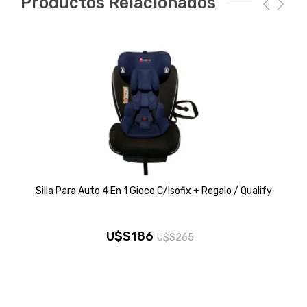
Productos Relacionados
Silla Para Auto 4 En 1 Gioco C/isofix + Regalo / Qualify
U$S
186
U$S
265
El
El
precio
precio
original
actual