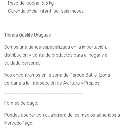
– Peso del coche: 6,5 kg.
– Garantía oficial Infanti por seis meses.
————————————————————–
Tienda Qualify Uruguay
Somos una tienda especializada en la importación,
distribución y venta de productos para el hogar y el
cuidado personal.
Nos encontramos en la zona de Parque Batlle. (zona
cercana a la intersección de Av. Italia y Propios)
¯¯¯¯¯¯¯¯¯¯¯¯¯¯¯¯¯¯¯¯¯¯¯¯¯¯¯¯¯¯¯¯¯¯¯¯¯¯¯¯¯¯¯¯¯¯
Formas de pago:
Puedes abonar con cualquiera de los medios adheridos a
MercadoPago.