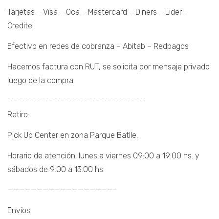
Tarjetas – Visa – Oca – Mastercard – Diners – Lider –
Creditel
Efectivo en redes de cobranza – Abitab – Redpagos
Hacemos factura con RUT, se solicita por mensaje privado
luego de la compra.
¯¯¯¯¯¯¯¯¯¯¯¯¯¯¯¯¯¯¯¯¯¯¯¯¯¯¯¯¯¯¯¯¯¯¯¯¯¯¯¯¯¯¯¯¯¯
Retiro:
Pick Up Center en zona Parque Batlle.
Horario de atención: lunes a viernes 09:00 a 19:00 hs. y
sábados de 9:00 a 13:00 hs.
——————————————————-
Envíos: