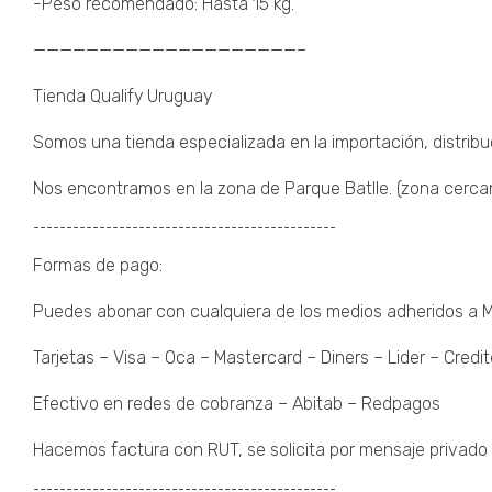
-Peso recomendado: Hasta 15 kg.
————————————————————–
Tienda Qualify Uruguay
Somos una tienda especializada en la importación, distribu
Nos encontramos en la zona de Parque Batlle. (zona cercana 
¯¯¯¯¯¯¯¯¯¯¯¯¯¯¯¯¯¯¯¯¯¯¯¯¯¯¯¯¯¯¯¯¯¯¯¯¯¯¯¯¯¯¯¯¯¯
Formas de pago:
Puedes abonar con cualquiera de los medios adheridos a
Tarjetas – Visa – Oca – Mastercard – Diners – Lider – Credit
Efectivo en redes de cobranza – Abitab – Redpagos
Hacemos factura con RUT, se solicita por mensaje privado 