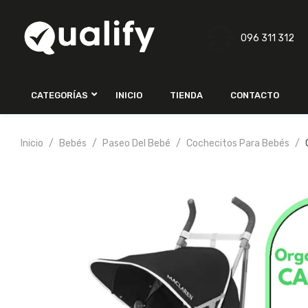
096 311 312
CATEGORÍAS
INICIO
TIENDA
CONTACTO
Inicio
Bebés
Paseo Del Bebé
Cochecitos Para Bebés