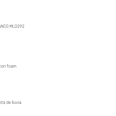
ANCO ML0292
con foam.
a de lluvia.