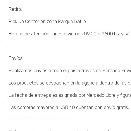
¯¯¯¯¯¯¯¯¯¯¯¯¯¯¯¯¯¯¯¯¯¯¯¯¯¯¯¯¯¯¯¯¯¯¯¯¯¯¯¯¯¯¯¯¯¯
Retiro:
Pick Up Center en zona Parque Batlle.
Horario de atención: lunes a viernes 09:00 a 19:00 hs. y sá
——————————————————-
Envíos:
Realizamos envíos a todo el país a través de Mercado Enví
Los productos se despachan en la agencia dentro de las pr
La fecha de entrega es asignada por Mercado Libre y figura
Las compras mayores a USD 40 cuentan con envío gratis, de
¯¯¯¯¯¯¯¯¯¯¯¯¯¯¯¯¯¯¯¯¯¯¯¯¯¯¯¯¯¯¯¯¯¯¯¯¯¯¯¯¯¯¯¯