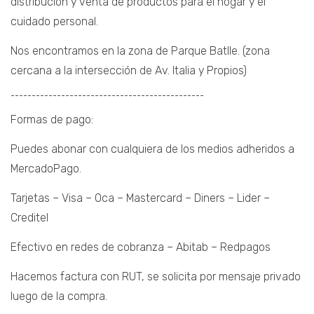
distribución y venta de productos para el hogar y el
cuidado personal.
Nos encontramos en la zona de Parque Batlle. (zona
cercana a la intersección de Av. Italia y Propios)
¯¯¯¯¯¯¯¯¯¯¯¯¯¯¯¯¯¯¯¯¯¯¯¯¯¯¯¯¯¯¯¯¯¯¯¯¯¯¯¯¯¯¯¯¯¯
Formas de pago:
Puedes abonar con cualquiera de los medios adheridos a
MercadoPago.
Tarjetas – Visa – Oca – Mastercard – Diners – Lider –
Creditel
Efectivo en redes de cobranza – Abitab – Redpagos
Hacemos factura con RUT, se solicita por mensaje privado
luego de la compra.