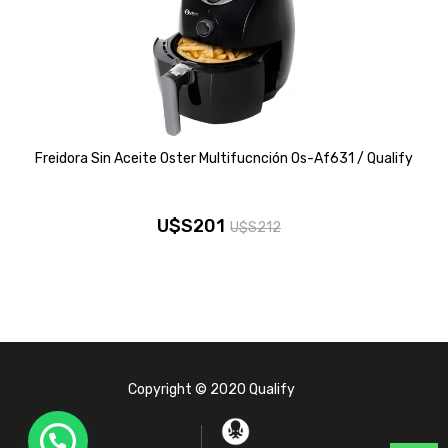
Freidora Sin Aceite Oster Multifucnción Os-Af631 / Qualify
U$S
201
U$S
212
El
El
precio
precio
original
actual
era:
es:
U$S212.
U$S201.
Copyright © 2020 Qualify