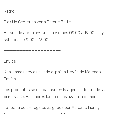
¯¯¯¯¯¯¯¯¯¯¯¯¯¯¯¯¯¯¯¯¯¯¯¯¯¯¯¯¯¯¯¯¯¯¯¯¯¯¯¯¯¯¯¯¯¯
Retiro:
Pick Up Center en zona Parque Batlle.
Horario de atención: lunes a viernes 09:00 a 19:00 hs. y
sábados de 9:00 a 13:00 hs.
——————————————————-
Envíos:
Realizamos envíos a todo el país a través de Mercado
Envíos.
Los productos se despachan en la agencia dentro de las
primeras 24 Hs. hábiles luego de realizada la compra.
La fecha de entrega es asignada por Mercado Libre y