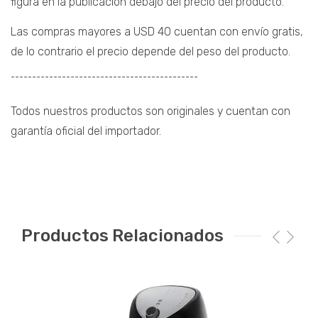
figura en la publicación debajo del precio del producto.
Las compras mayores a USD 40 cuentan con envío gratis,
de lo contrario el precio depende del peso del producto.
¯¯¯¯¯¯¯¯¯¯¯¯¯¯¯¯¯¯¯¯¯¯¯¯¯¯¯¯¯¯¯¯¯¯¯¯¯¯¯¯¯¯¯¯
Todos nuestros productos son originales y cuentan con
garantía oficial del importador.
Productos Relacionados