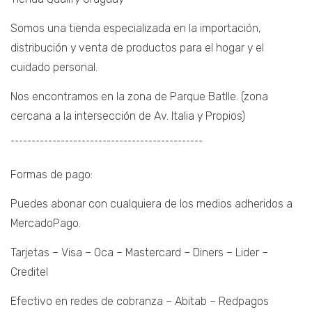
Somos una tienda especializada en la importación,
distribución y venta de productos para el hogar y el
cuidado personal.
Nos encontramos en la zona de Parque Batlle. (zona
cercana a la intersección de Av. Italia y Propios)
¯¯¯¯¯¯¯¯¯¯¯¯¯¯¯¯¯¯¯¯¯¯¯¯¯¯¯¯¯¯¯¯¯¯¯¯¯¯¯¯¯¯¯¯¯¯
Formas de pago:
Puedes abonar con cualquiera de los medios adheridos a
MercadoPago.
Tarjetas – Visa – Oca – Mastercard – Diners – Lider –
Creditel
Efectivo en redes de cobranza – Abitab – Redpagos