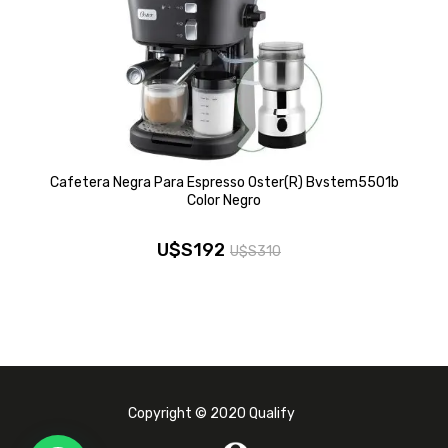
Cafetera Negra Para Espresso Oster(R) Bvstem5501b
Color Negro
U$S
192
U$S
310
El
El
precio
precio
original
actual
era:
es:
U$S310.
U$S192.
Copyright © 2020 Qualify