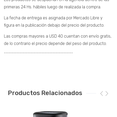
primeras 24 Hs. hábiles luego de realizada la compra.
La fecha de entrega es asignada por Mercado Libre y
figura en la publicación debajo del precio del producto.
Las compras mayores a USD 40 cuentan con envío gratis,
de lo contrario el precio depende del peso del producto.
¯¯¯¯¯¯¯¯¯¯¯¯¯¯¯¯¯¯¯¯¯¯¯¯¯¯¯¯¯¯¯¯¯¯¯¯¯¯¯¯¯¯¯¯
Productos Relacionados