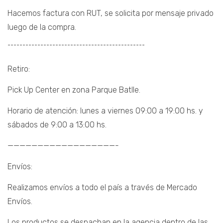
Hacemos factura con RUT, se solicita por mensaje privado
luego de la compra.
¯¯¯¯¯¯¯¯¯¯¯¯¯¯¯¯¯¯¯¯¯¯¯¯¯¯¯¯¯¯¯¯¯¯¯¯¯¯¯¯¯¯¯¯¯¯
Retiro:
Pick Up Center en zona Parque Batlle.
Horario de atención: lunes a viernes 09:00 a 19:00 hs. y
sábados de 9:00 a 13:00 hs.
——————————————————-
Envíos:
Realizamos envíos a todo el país a través de Mercado
Envíos.
Los productos se despachan en la agencia dentro de las