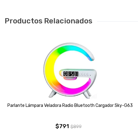
Productos Relacionados
Parlante Lámpara Veladora Radio Bluetooth Cargador Sky-G63
$
791
$
899
El
El