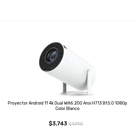
Proyector Android 11 4k Dual Wifi6 200 Ansi H713 Bt5.0 1080p
Color Blanco
$
3,743
$
4,990
El
El