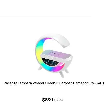
Parlante Lámpara Veladora Radio Bluetooth Cargador Sky-3401
$
891
$
990
El
El