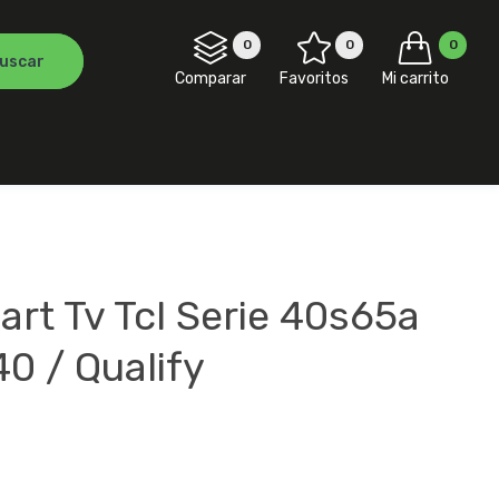
0
0
0
Comparar
Favoritos
Mi carrito
art Tv Tcl Serie 40s65a
40 / Qualify