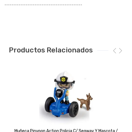
¯¯¯¯¯¯¯¯¯¯¯¯¯¯¯¯¯¯¯¯¯¯¯¯¯¯¯¯¯¯¯¯¯¯¯¯¯¯¯¯¯¯¯¯
Productos Relacionados
Muñeca Pinypon Action Policia C/ Segway Y Mascota /