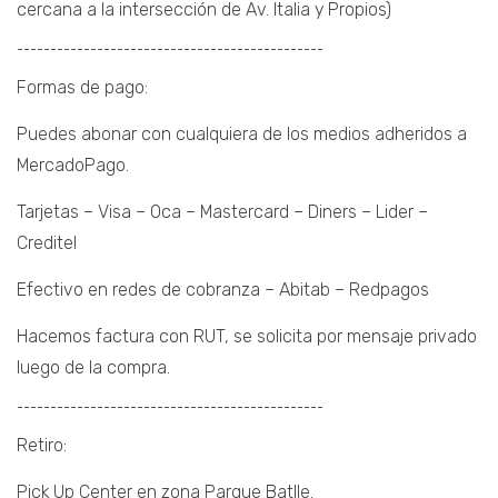
cercana a la intersección de Av. Italia y Propios)
¯¯¯¯¯¯¯¯¯¯¯¯¯¯¯¯¯¯¯¯¯¯¯¯¯¯¯¯¯¯¯¯¯¯¯¯¯¯¯¯¯¯¯¯¯¯
Formas de pago:
Puedes abonar con cualquiera de los medios adheridos a
MercadoPago.
Tarjetas – Visa – Oca – Mastercard – Diners – Lider –
Creditel
Efectivo en redes de cobranza – Abitab – Redpagos
Hacemos factura con RUT, se solicita por mensaje privado
luego de la compra.
¯¯¯¯¯¯¯¯¯¯¯¯¯¯¯¯¯¯¯¯¯¯¯¯¯¯¯¯¯¯¯¯¯¯¯¯¯¯¯¯¯¯¯¯¯¯
Retiro:
Pick Up Center en zona Parque Batlle.