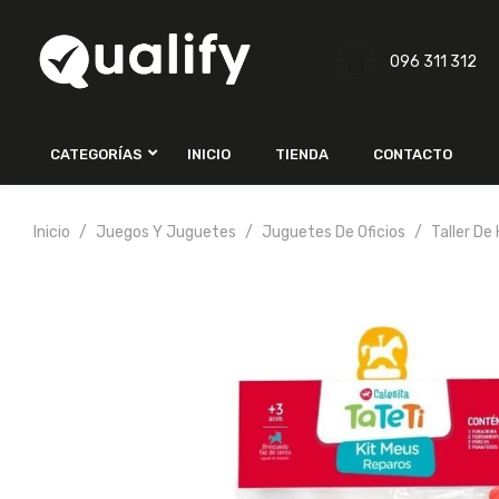
096 311 312
CATEGORÍAS
INICIO
TIENDA
CONTACTO
Inicio
Juegos Y Juguetes
Juguetes De Oficios
Taller De