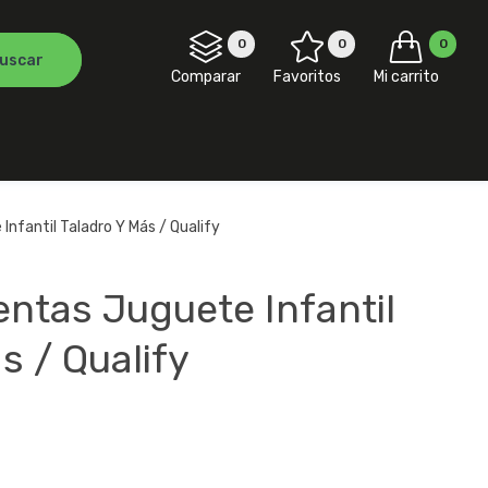
0
0
0
Comparar
Favoritos
Mi carrito
nfantil Taladro Y Más / Qualify
ntas Juguete Infantil
s / Qualify