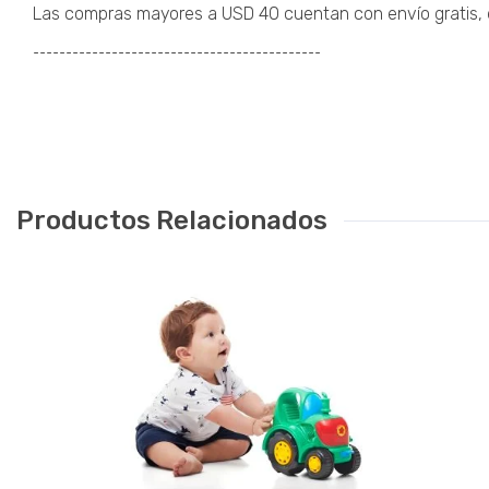
Las compras mayores a USD 40 cuentan con envío gratis, de
¯¯¯¯¯¯¯¯¯¯¯¯¯¯¯¯¯¯¯¯¯¯¯¯¯¯¯¯¯¯¯¯¯¯¯¯¯¯¯¯¯¯¯¯
Productos Relacionados