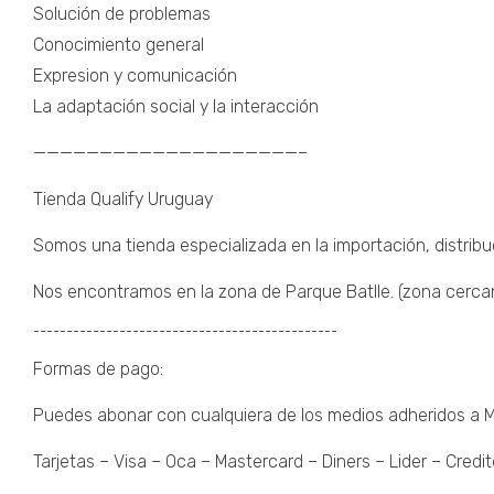
Solución de problemas
Conocimiento general
Expresion y comunicación
La adaptación social y la interacción
————————————————————–
Tienda Qualify Uruguay
Somos una tienda especializada en la importación, distribu
Nos encontramos en la zona de Parque Batlle. (zona cercana 
¯¯¯¯¯¯¯¯¯¯¯¯¯¯¯¯¯¯¯¯¯¯¯¯¯¯¯¯¯¯¯¯¯¯¯¯¯¯¯¯¯¯¯¯¯¯
Formas de pago:
Puedes abonar con cualquiera de los medios adheridos a
Tarjetas – Visa – Oca – Mastercard – Diners – Lider – Credit