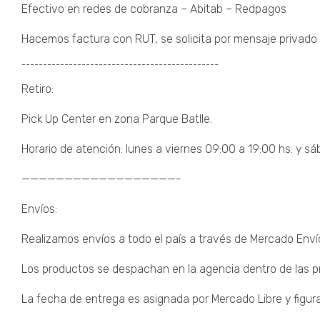
Efectivo en redes de cobranza – Abitab – Redpagos
Hacemos factura con RUT, se solicita por mensaje privado 
¯¯¯¯¯¯¯¯¯¯¯¯¯¯¯¯¯¯¯¯¯¯¯¯¯¯¯¯¯¯¯¯¯¯¯¯¯¯¯¯¯¯¯¯¯¯
Retiro:
Pick Up Center en zona Parque Batlle.
Horario de atención: lunes a viernes 09:00 a 19:00 hs. y sá
——————————————————-
Envíos:
Realizamos envíos a todo el país a través de Mercado Enví
Los productos se despachan en la agencia dentro de las pr
La fecha de entrega es asignada por Mercado Libre y figura