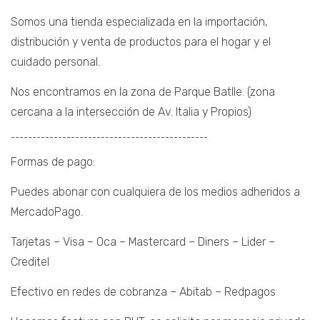
Somos una tienda especializada en la importación,
distribución y venta de productos para el hogar y el
cuidado personal.
Nos encontramos en la zona de Parque Batlle. (zona
cercana a la intersección de Av. Italia y Propios)
¯¯¯¯¯¯¯¯¯¯¯¯¯¯¯¯¯¯¯¯¯¯¯¯¯¯¯¯¯¯¯¯¯¯¯¯¯¯¯¯¯¯¯¯¯¯
Formas de pago:
Puedes abonar con cualquiera de los medios adheridos a
MercadoPago.
Tarjetas – Visa – Oca – Mastercard – Diners – Lider –
Creditel
Efectivo en redes de cobranza – Abitab – Redpagos