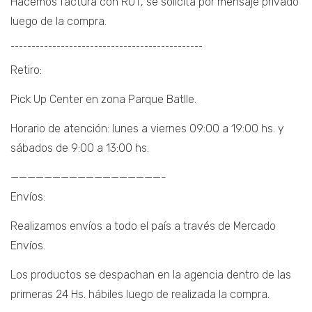
Hacemos factura con RUT, se solicita por mensaje privado
luego de la compra.
¯¯¯¯¯¯¯¯¯¯¯¯¯¯¯¯¯¯¯¯¯¯¯¯¯¯¯¯¯¯¯¯¯¯¯¯¯¯¯¯¯¯¯¯¯¯
Retiro:
Pick Up Center en zona Parque Batlle.
Horario de atención: lunes a viernes 09:00 a 19:00 hs. y
sábados de 9:00 a 13:00 hs.
——————————————————-
Envíos:
Realizamos envíos a todo el país a través de Mercado
Envíos.
Los productos se despachan en la agencia dentro de las
primeras 24 Hs. hábiles luego de realizada la compra.