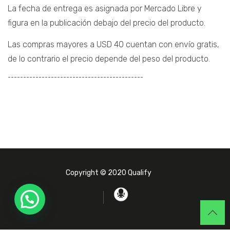
La fecha de entrega es asignada por Mercado Libre y
figura en la publicación debajo del precio del producto.
Las compras mayores a USD 40 cuentan con envío gratis,
de lo contrario el precio depende del peso del producto.
¯¯¯¯¯¯¯¯¯¯¯¯¯¯¯¯¯¯¯¯¯¯¯¯¯¯¯¯¯¯¯¯¯¯¯¯¯¯¯¯¯¯¯¯
Copyright © 2020 Qualify