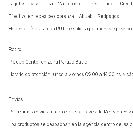
Tarjetas – Visa – Oca – Mastercard – Diners – Lider – Credit
Efectivo en redes de cobranza – Abitab – Redpagos
Hacemos factura con RUT, se solicita por mensaje privado 
¯¯¯¯¯¯¯¯¯¯¯¯¯¯¯¯¯¯¯¯¯¯¯¯¯¯¯¯¯¯¯¯¯¯¯¯¯¯¯¯¯¯¯¯¯¯
Retiro:
Pick Up Center en zona Parque Batlle.
Horario de atención: lunes a viernes 09:00 a 19:00 hs. y sá
——————————————————-
Envíos:
Realizamos envíos a todo el país a través de Mercado Enví
Los productos se despachan en la agencia dentro de las pr