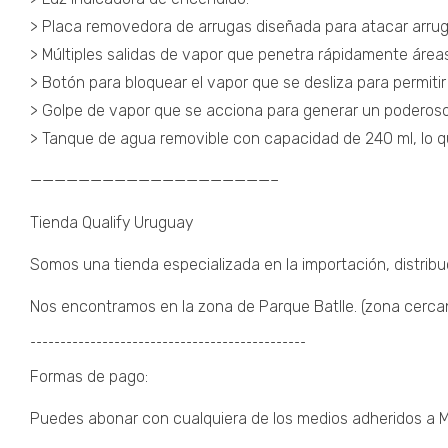
> Placa removedora de arrugas diseñada para atacar arrugas
> Múltiples salidas de vapor que penetra rápidamente áreas
> Botón para bloquear el vapor que se desliza para permitir 
> Golpe de vapor que se acciona para generar un poderoso
> Tanque de agua removible con capacidad de 240 ml, lo q
————————————————————–
Tienda Qualify Uruguay
Somos una tienda especializada en la importación, distribu
Nos encontramos en la zona de Parque Batlle. (zona cercana 
¯¯¯¯¯¯¯¯¯¯¯¯¯¯¯¯¯¯¯¯¯¯¯¯¯¯¯¯¯¯¯¯¯¯¯¯¯¯¯¯¯¯¯¯¯¯
Formas de pago:
Puedes abonar con cualquiera de los medios adheridos a