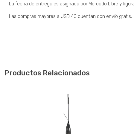
La fecha de entrega es asignada por Mercado Libre y figura
Las compras mayores a USD 40 cuentan con envío gratis, de
¯¯¯¯¯¯¯¯¯¯¯¯¯¯¯¯¯¯¯¯¯¯¯¯¯¯¯¯¯¯¯¯¯¯¯¯¯¯¯¯¯¯¯¯
Productos Relacionados