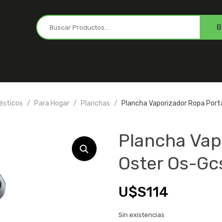
ésticos
Para Hogar
Planchas
Plancha Vaporizador Ropa Portá
Plancha Vapo
Oster Os-Gcs
U$S
114
Sin existencias