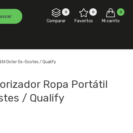
0
0
0
Comparar
Favoritos
Mi carrito
til Oster Os-Gcstes / Qualify
rizador Ropa Portátil
tes / Qualify