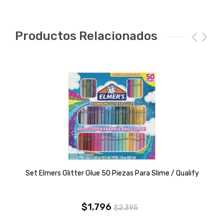
Productos Relacionados
Set Elmers Glitter Glue 50 Piezas Para Slime / Qualify
$
1,796
$
2,395
El
El