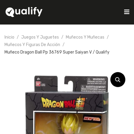
Inicio
Juegos Y Juguetes
Muñecos Y Muñecas
Muñecos Y Figuras De Acción
Muñeco Dragon Ball Pp 36769 Super Saiyan V / Qualify