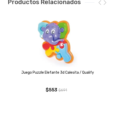
Productos Relacionados
Juego Puzzle Elefante 3d Calesita / Qualify
$
553
$
691
El
El
precio
precio
original
actual