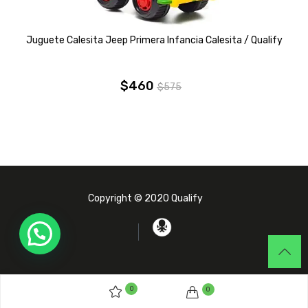
Juguete Calesita Jeep Primera Infancia Calesita / Qualify
$
460
$
575
El
El
precio
precio
original
actual
era:
es:
$575.
$460.
Copyright © 2020 Qualify
0
0