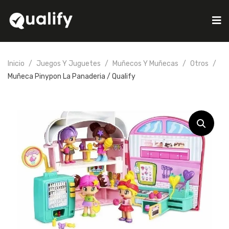
Inicio
Juegos Y Juguetes
Muñecos Y Muñecas
Otros
Muñeca Pinypon La Panaderia / Qualify