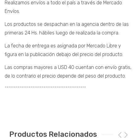
Realizamos envíos a todo el país a través de Mercado
Envíos.
Los productos se despachan en la agencia dentro de las
primeras 24 Hs. hábiles luego de realizada la compra.
La fecha de entrega es asignada por Mercado Libre y
figura en la publicación debajo del precio del producto.
Las compras mayores a USD 40 cuentan con envío gratis,
de lo contrario el precio depende del peso del producto.
¯¯¯¯¯¯¯¯¯¯¯¯¯¯¯¯¯¯¯¯¯¯¯¯¯¯¯¯¯¯¯¯¯¯¯¯¯¯¯¯¯¯¯¯
Productos Relacionados