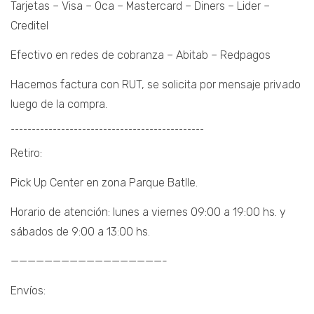
Tarjetas – Visa – Oca – Mastercard – Diners – Lider –
Creditel
Efectivo en redes de cobranza – Abitab – Redpagos
Hacemos factura con RUT, se solicita por mensaje privado
luego de la compra.
¯¯¯¯¯¯¯¯¯¯¯¯¯¯¯¯¯¯¯¯¯¯¯¯¯¯¯¯¯¯¯¯¯¯¯¯¯¯¯¯¯¯¯¯¯¯
Retiro:
Pick Up Center en zona Parque Batlle.
Horario de atención: lunes a viernes 09:00 a 19:00 hs. y
sábados de 9:00 a 13:00 hs.
——————————————————-
Envíos: