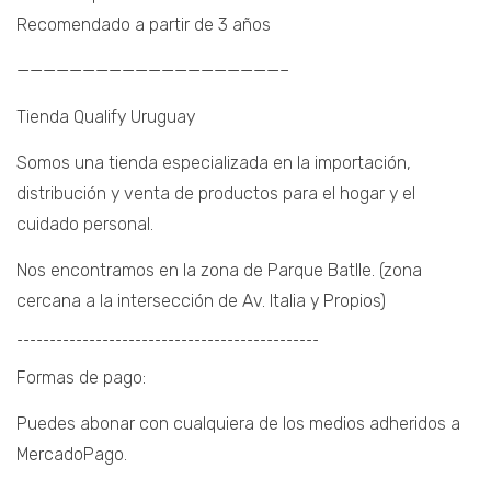
Recomendado a partir de 3 años
————————————————————–
Tienda Qualify Uruguay
Somos una tienda especializada en la importación,
distribución y venta de productos para el hogar y el
cuidado personal.
Nos encontramos en la zona de Parque Batlle. (zona
cercana a la intersección de Av. Italia y Propios)
¯¯¯¯¯¯¯¯¯¯¯¯¯¯¯¯¯¯¯¯¯¯¯¯¯¯¯¯¯¯¯¯¯¯¯¯¯¯¯¯¯¯¯¯¯¯
Formas de pago:
Puedes abonar con cualquiera de los medios adheridos a
MercadoPago.