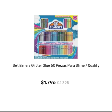
Set Elmers Glitter Glue 50 Piezas Para Slime / Qualify
$
1,796
$
2,395
El
El
precio
precio
original
actual
era:
es: