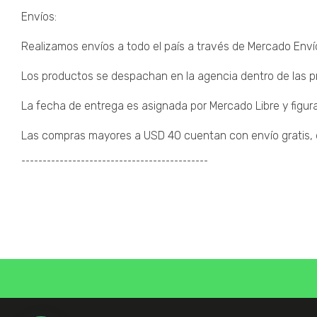
Envíos:
Realizamos envíos a todo el país a través de Mercado Enví
Los productos se despachan en la agencia dentro de las pr
La fecha de entrega es asignada por Mercado Libre y figura
Las compras mayores a USD 40 cuentan con envío gratis, de
¯¯¯¯¯¯¯¯¯¯¯¯¯¯¯¯¯¯¯¯¯¯¯¯¯¯¯¯¯¯¯¯¯¯¯¯¯¯¯¯¯¯¯¯