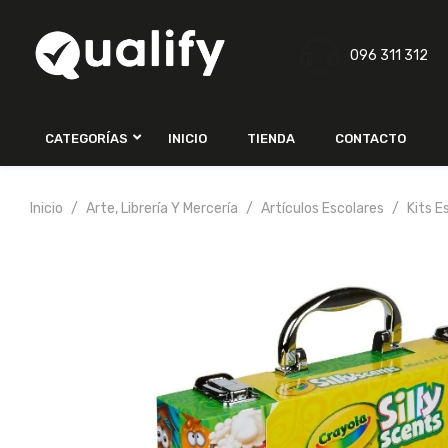
096 311 312
CATEGORÍAS
INICIO
TIENDA
CONTACTO
Inicio
Arte, Librería Y Mercería
Artículos Escolares
Kits E