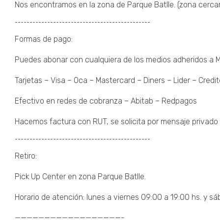
Nos encontramos en la zona de Parque Batlle. (zona cercana 
¯¯¯¯¯¯¯¯¯¯¯¯¯¯¯¯¯¯¯¯¯¯¯¯¯¯¯¯¯¯¯¯¯¯¯¯¯¯¯¯¯¯¯¯¯¯
Formas de pago:
Puedes abonar con cualquiera de los medios adheridos a
Tarjetas – Visa – Oca – Mastercard – Diners – Lider – Credit
Efectivo en redes de cobranza – Abitab – Redpagos
Hacemos factura con RUT, se solicita por mensaje privado 
¯¯¯¯¯¯¯¯¯¯¯¯¯¯¯¯¯¯¯¯¯¯¯¯¯¯¯¯¯¯¯¯¯¯¯¯¯¯¯¯¯¯¯¯¯¯
Retiro:
Pick Up Center en zona Parque Batlle.
Horario de atención: lunes a viernes 09:00 a 19:00 hs. y sá
——————————————————-