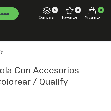
0
0
0
Comparar
Favoritos
Mi carrito
fy
yola Con Accesorios
olorear / Qualify