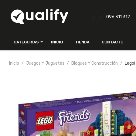
096 311 312
CATEGORÍAS
INICIO
TIENDA
CONTACTO
Inicio
Juegos Y Juguetes
Bloques Y Construcción
Lego(