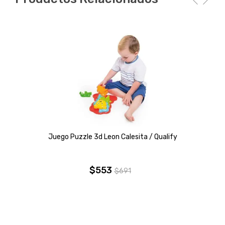
Juego Puzzle 3d Leon Calesita / Qualify
$
553
$
691
El
El
precio
precio
original
actual