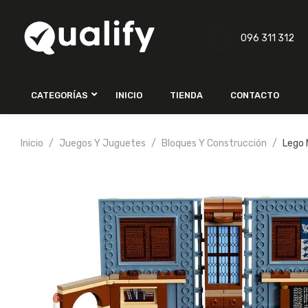
096 311 312
CATEGORÍAS
INICIO
TIENDA
CONTACTO
Inicio
Juegos Y Juguetes
Bloques Y Construcción
Lego 