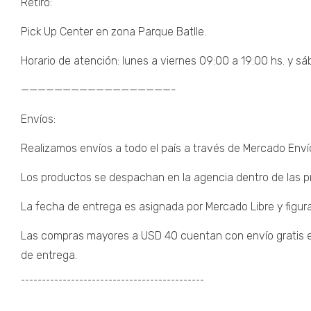
Retiro:
Pick Up Center en zona Parque Batlle.
Horario de atención: lunes a viernes 09:00 a 19:00 hs. y sá
——————————————————-
Envíos:
Realizamos envíos a todo el país a través de Mercado Enví
Los productos se despachan en la agencia dentro de las pr
La fecha de entrega es asignada por Mercado Libre y figura
Las compras mayores a USD 40 cuentan con envío gratis eli
de entrega.
¯¯¯¯¯¯¯¯¯¯¯¯¯¯¯¯¯¯¯¯¯¯¯¯¯¯¯¯¯¯¯¯¯¯¯¯¯¯¯¯¯¯¯¯