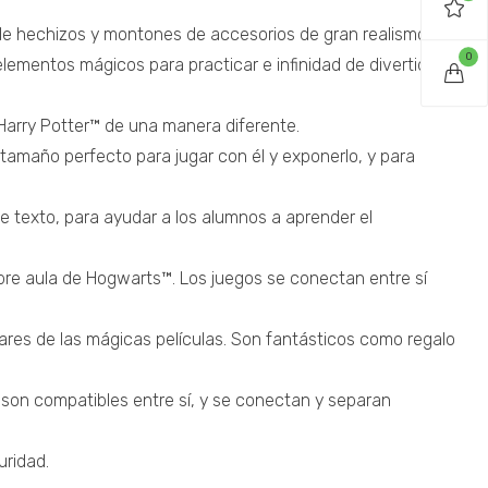
o de hechizos y montones de accesorios de gran realismo.
0
 elementos mágicos para practicar e infinidad de divertidos
Harry Potter™ de una manera diferente.
amaño perfecto para jugar con él y exponerlo, y para
e texto, para ayudar a los alumnos a aprender el
re aula de Hogwarts™. Los juegos se conectan entre sí
ares de las mágicas películas. Son fantásticos como regalo
 son compatibles entre sí, y se conectan y separan
uridad.