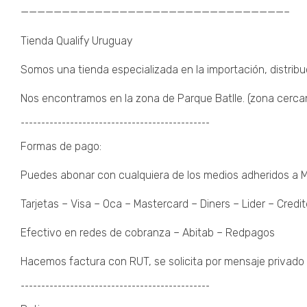
————————————————————————————————–
Tienda Qualify Uruguay
Somos una tienda especializada en la importación, distribu
Nos encontramos en la zona de Parque Batlle. (zona cercana 
¯¯¯¯¯¯¯¯¯¯¯¯¯¯¯¯¯¯¯¯¯¯¯¯¯¯¯¯¯¯¯¯¯¯¯¯¯¯¯¯¯¯¯¯¯¯
Formas de pago:
Puedes abonar con cualquiera de los medios adheridos a
Tarjetas – Visa – Oca – Mastercard – Diners – Lider – Credit
Efectivo en redes de cobranza – Abitab – Redpagos
Hacemos factura con RUT, se solicita por mensaje privado 
¯¯¯¯¯¯¯¯¯¯¯¯¯¯¯¯¯¯¯¯¯¯¯¯¯¯¯¯¯¯¯¯¯¯¯¯¯¯¯¯¯¯¯¯¯¯