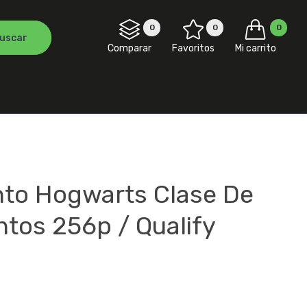
0
0
0
Comparar
Favoritos
Mi carrito
to Hogwarts Clase De
tos 256p / Qualify