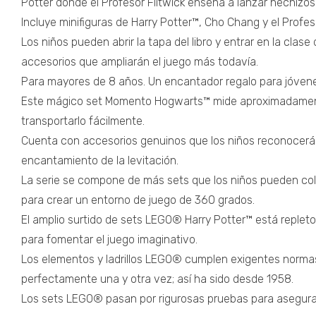
Potter donde el Profesor Flitwick enseña a lanzar hechizos
Incluye minifiguras de Harry Potter™, Cho Chang y el Profes
Los niños pueden abrir la tapa del libro y entrar en la cla
accesorios que ampliarán el juego más todavía.
Para mayores de 8 años. Un encantador regalo para jóvenes
Este mágico set Momento Hogwarts™ mide aproximadamente 
transportarlo fácilmente.
Cuenta con accesorios genuinos que los niños reconocerán 
encantamiento de la levitación.
La serie se compone de más sets que los niños pueden col
para crear un entorno de juego de 360 grados.
El amplio surtido de sets LEGO® Harry Potter™ está replet
para fomentar el juego imaginativo.
Los elementos y ladrillos LEGO® cumplen exigentes normas 
perfectamente una y otra vez; así ha sido desde 1958.
Los sets LEGO® pasan por rigurosas pruebas para asegura