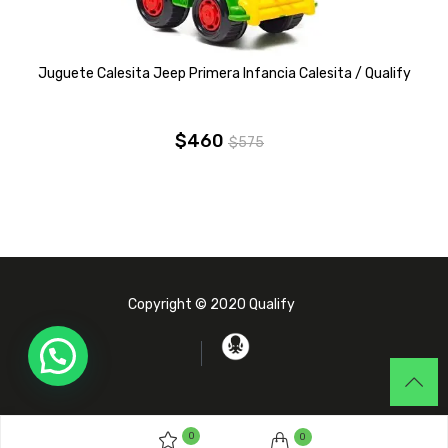
Juguete Calesita Jeep Primera Infancia Calesita / Qualify
$
460
$
575
El
El
precio
precio
original
actual
era:
es:
$575.
$460.
Copyright © 2020 Qualify
0
0