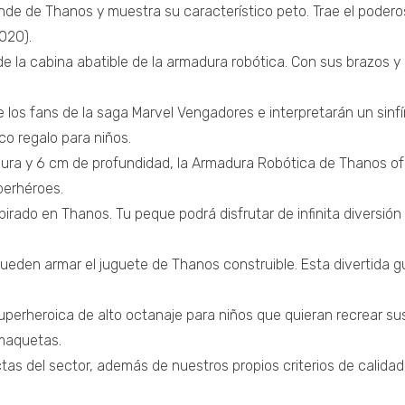
 de Thanos y muestra su característico peto. Trae el poderoso 
020).
de la cabina abatible de la armadura robótica. Con sus brazos y
los fans de la saga Marvel Vengadores e interpretarán un sinf
co regalo para niños.
ra y 6 cm de profundidad, la Armadura Robótica de Thanos ofre
perhéroes.
pirado en Thanos. Tu peque podrá disfrutar de infinita diversi
 pueden armar el juguete de Thanos construible. Esta divertida 
erheroica de alto octanaje para niños que quieran recrear sus
maquetas.
as del sector, además de nuestros propios criterios de calida