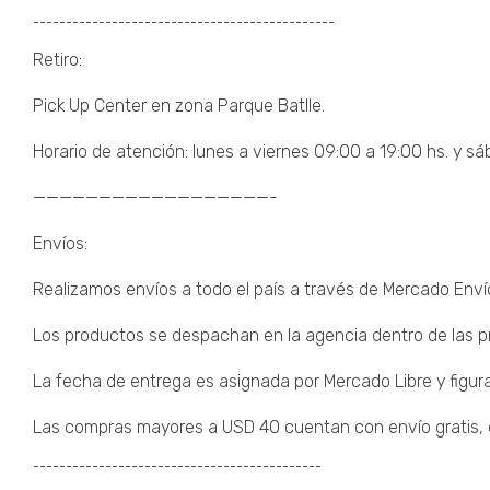
¯¯¯¯¯¯¯¯¯¯¯¯¯¯¯¯¯¯¯¯¯¯¯¯¯¯¯¯¯¯¯¯¯¯¯¯¯¯¯¯¯¯¯¯¯¯
Retiro:
Pick Up Center en zona Parque Batlle.
Horario de atención: lunes a viernes 09:00 a 19:00 hs. y sá
——————————————————-
Envíos:
Realizamos envíos a todo el país a través de Mercado Enví
Los productos se despachan en la agencia dentro de las pr
La fecha de entrega es asignada por Mercado Libre y figura
Las compras mayores a USD 40 cuentan con envío gratis, de
¯¯¯¯¯¯¯¯¯¯¯¯¯¯¯¯¯¯¯¯¯¯¯¯¯¯¯¯¯¯¯¯¯¯¯¯¯¯¯¯¯¯¯¯