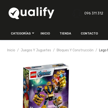
096 311 312
CATEGORÍAS
INICIO
TIENDA
CONTACTO
Inicio
Juegos Y Juguetes
Bloques Y Construcción
Lego 