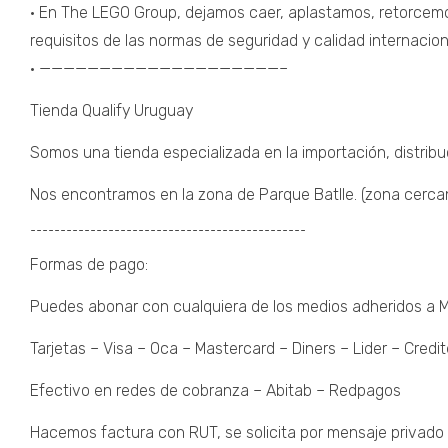
• En The LEGO Group, dejamos caer, aplastamos, retorcemo
requisitos de las normas de seguridad y calidad internacio
• ————————————————————–
Tienda Qualify Uruguay
Somos una tienda especializada en la importación, distribu
Nos encontramos en la zona de Parque Batlle. (zona cercana 
¯¯¯¯¯¯¯¯¯¯¯¯¯¯¯¯¯¯¯¯¯¯¯¯¯¯¯¯¯¯¯¯¯¯¯¯¯¯¯¯¯¯¯¯¯¯
Formas de pago:
Puedes abonar con cualquiera de los medios adheridos a
Tarjetas – Visa – Oca – Mastercard – Diners – Lider – Credit
Efectivo en redes de cobranza – Abitab – Redpagos
Hacemos factura con RUT, se solicita por mensaje privado 