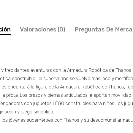
ción
Valoraciones (0)
Preguntas De Merca
as y trepidantes aventuras con la Armadura Robótica de Thanos
tica construible, ¡el supervillano se vuelve más loco y mortíf
les encantará la figura de la Armadura Robótica de Thanos, reb
 pilota. Los brazos y piernas articulados le aportan movilidad i
vel Vengadores con juguetes LEGO construibles para niños Los j
nación y juego simbólico.
e los jóvenes superhéroes con Thanos y su descomunal armadura