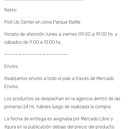
¯¯¯¯¯¯¯¯¯¯¯¯¯¯¯¯¯¯¯¯¯¯¯¯¯¯¯¯¯¯¯¯¯¯¯¯¯¯¯¯¯¯¯¯¯¯
Retiro:
Pick Up Center en zona Parque Batlle.
Horario de atención: lunes a viernes 09:00 a 19:00 hs. y
sábados de 9:00 a 13:00 hs.
——————————————————-
Envíos:
Realizamos envíos a todo el país a través de Mercado
Envíos.
Los productos se despachan en la agencia dentro de las
primeras 24 Hs. hábiles luego de realizada la compra.
La fecha de entrega es asignada por Mercado Libre y
figura en la publicación debajo del precio del producto.