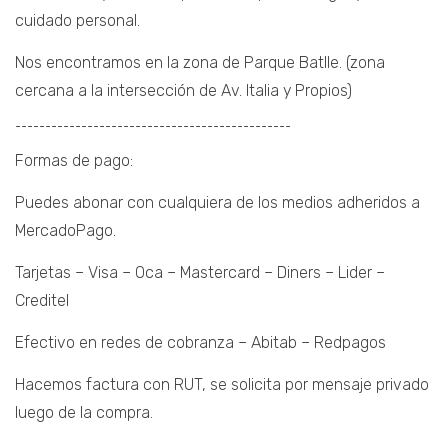
cuidado personal.
Nos encontramos en la zona de Parque Batlle. (zona
cercana a la intersección de Av. Italia y Propios)
¯¯¯¯¯¯¯¯¯¯¯¯¯¯¯¯¯¯¯¯¯¯¯¯¯¯¯¯¯¯¯¯¯¯¯¯¯¯¯¯¯¯¯¯¯¯
Formas de pago:
Puedes abonar con cualquiera de los medios adheridos a
MercadoPago.
Tarjetas – Visa – Oca – Mastercard – Diners – Lider –
Creditel
Efectivo en redes de cobranza – Abitab – Redpagos
Hacemos factura con RUT, se solicita por mensaje privado
luego de la compra.