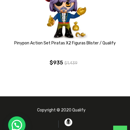
Pinypon Action Set Piratas X2 Figuras Blister / Qualify
$
935
$
1,439
El
El
precio
precio
original
actual
era:
es:
$1,439.
$935.
Copyright © 2020 Qualify