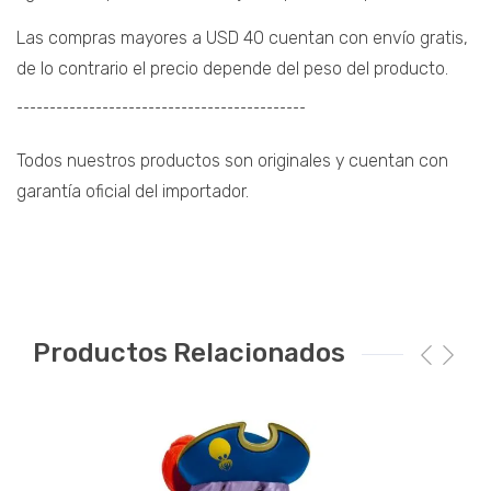
Las compras mayores a USD 40 cuentan con envío gratis,
de lo contrario el precio depende del peso del producto.
¯¯¯¯¯¯¯¯¯¯¯¯¯¯¯¯¯¯¯¯¯¯¯¯¯¯¯¯¯¯¯¯¯¯¯¯¯¯¯¯¯¯¯¯
Todos nuestros productos son originales y cuentan con
garantía oficial del importador.
Productos Relacionados