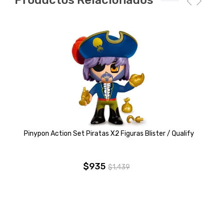
Productos Relacionados
Pinypon Action Set Piratas X2 Figuras Blister / Qualify
$
935
$
1,439
El
El
precio
precio
original
actual