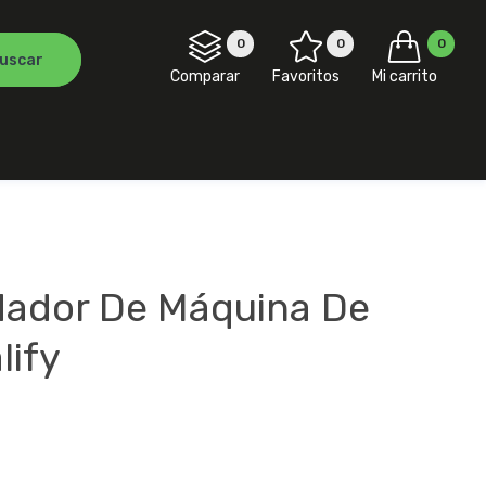
0
0
0
Comparar
Favoritos
Mi carrito
ador De Máquina De
lify