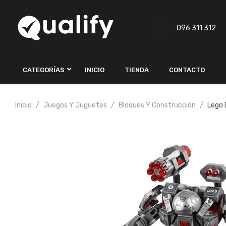
096 311 312
CATEGORÍAS
INICIO
TIENDA
CONTACTO
Inicio
Juegos Y Juguetes
Bloques Y Construcción
Lego 