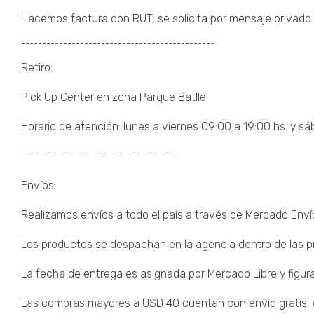
Hacemos factura con RUT, se solicita por mensaje privado 
¯¯¯¯¯¯¯¯¯¯¯¯¯¯¯¯¯¯¯¯¯¯¯¯¯¯¯¯¯¯¯¯¯¯¯¯¯¯¯¯¯¯¯¯¯¯
Retiro:
Pick Up Center en zona Parque Batlle.
Horario de atención: lunes a viernes 09:00 a 19:00 hs. y sá
——————————————————-
Envíos:
Realizamos envíos a todo el país a través de Mercado Enví
Los productos se despachan en la agencia dentro de las pr
La fecha de entrega es asignada por Mercado Libre y figura
Las compras mayores a USD 40 cuentan con envío gratis, de