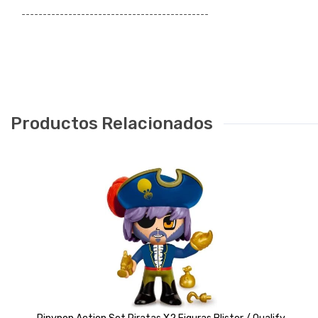
¯¯¯¯¯¯¯¯¯¯¯¯¯¯¯¯¯¯¯¯¯¯¯¯¯¯¯¯¯¯¯¯¯¯¯¯¯¯¯¯¯¯¯¯
Productos Relacionados