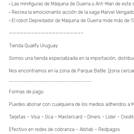
• Las minifiguras de Máquina de Guerra y Ant-Man de este
• Recrea la emocionante acción de la saga Marvel Vengado
• El robot Depredador de Máquina de Guerra mide más de 17
————————————————————–
Tienda Qualify Uruguay
Somos una tienda especializada en la importación, distribu
Nos encontramos en la zona de Parque Batlle. (zona cercana 
¯¯¯¯¯¯¯¯¯¯¯¯¯¯¯¯¯¯¯¯¯¯¯¯¯¯¯¯¯¯¯¯¯¯¯¯¯¯¯¯¯¯¯¯¯¯
Formas de pago:
Puedes abonar con cualquiera de los medios adheridos a
Tarjetas – Visa – Oca – Mastercard – Diners – Lider – Credit
Efectivo en redes de cobranza – Abitab – Redpagos