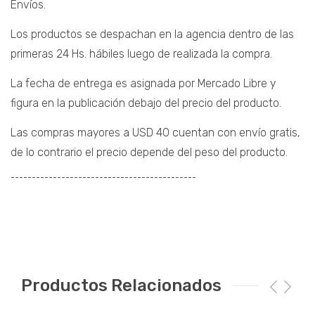
Envíos.
Los productos se despachan en la agencia dentro de las
primeras 24 Hs. hábiles luego de realizada la compra.
La fecha de entrega es asignada por Mercado Libre y
figura en la publicación debajo del precio del producto.
Las compras mayores a USD 40 cuentan con envío gratis,
de lo contrario el precio depende del peso del producto.
¯¯¯¯¯¯¯¯¯¯¯¯¯¯¯¯¯¯¯¯¯¯¯¯¯¯¯¯¯¯¯¯¯¯¯¯¯¯¯¯¯¯¯¯
Productos Relacionados