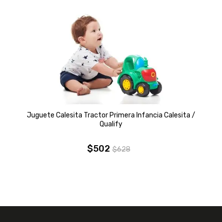
Juguete Calesita Tractor Primera Infancia Calesita /
Qualify
$
502
$
628
El
El
precio
precio
original
actual
era:
es:
$628.
$502.