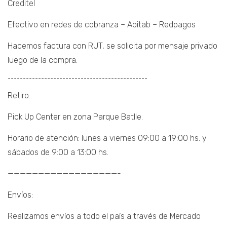
Creditel
Efectivo en redes de cobranza – Abitab – Redpagos
Hacemos factura con RUT, se solicita por mensaje privado
luego de la compra.
¯¯¯¯¯¯¯¯¯¯¯¯¯¯¯¯¯¯¯¯¯¯¯¯¯¯¯¯¯¯¯¯¯¯¯¯¯¯¯¯¯¯¯¯¯¯
Retiro:
Pick Up Center en zona Parque Batlle.
Horario de atención: lunes a viernes 09:00 a 19:00 hs. y
sábados de 9:00 a 13:00 hs.
——————————————————-
Envíos:
Realizamos envíos a todo el país a través de Mercado