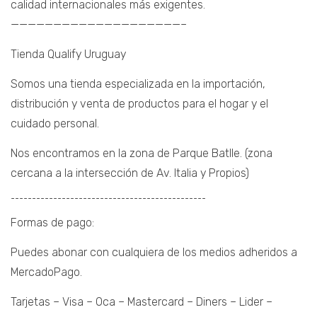
calidad internacionales más exigentes.
————————————————————–
Tienda Qualify Uruguay
Somos una tienda especializada en la importación,
distribución y venta de productos para el hogar y el
cuidado personal.
Nos encontramos en la zona de Parque Batlle. (zona
cercana a la intersección de Av. Italia y Propios)
¯¯¯¯¯¯¯¯¯¯¯¯¯¯¯¯¯¯¯¯¯¯¯¯¯¯¯¯¯¯¯¯¯¯¯¯¯¯¯¯¯¯¯¯¯¯
Formas de pago:
Puedes abonar con cualquiera de los medios adheridos a
MercadoPago.
Tarjetas – Visa – Oca – Mastercard – Diners – Lider –