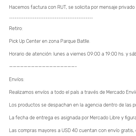
Hacemos factura con RUT, se solicita por mensaje privado 
¯¯¯¯¯¯¯¯¯¯¯¯¯¯¯¯¯¯¯¯¯¯¯¯¯¯¯¯¯¯¯¯¯¯¯¯¯¯¯¯¯¯¯¯¯¯
Retiro:
Pick Up Center en zona Parque Batlle.
Horario de atención: lunes a viernes 09:00 a 19:00 hs. y sá
——————————————————-
Envíos:
Realizamos envíos a todo el país a través de Mercado Enví
Los productos se despachan en la agencia dentro de las pr
La fecha de entrega es asignada por Mercado Libre y figura
Las compras mayores a USD 40 cuentan con envío gratis, de