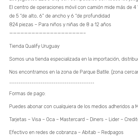
El centro de operaciones móvil con camión mide más de 4 ”d
de 5 “de alto, 6” de ancho y 6 “de profundidad
824 piezas – Para niños y niñas de 8 a 12 años
————————————————————–
Tienda Qualify Uruguay
Somos una tienda especializada en la importación, distribu
Nos encontramos en la zona de Parque Batlle. (zona cercana 
¯¯¯¯¯¯¯¯¯¯¯¯¯¯¯¯¯¯¯¯¯¯¯¯¯¯¯¯¯¯¯¯¯¯¯¯¯¯¯¯¯¯¯¯¯¯
Formas de pago:
Puedes abonar con cualquiera de los medios adheridos a
Tarjetas – Visa – Oca – Mastercard – Diners – Lider – Credit
Efectivo en redes de cobranza – Abitab – Redpagos