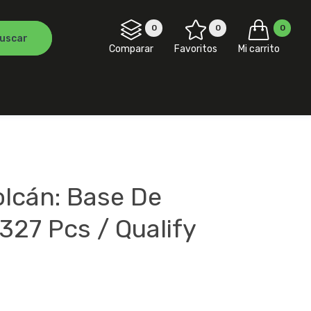
0
0
0
Comparar
Favoritos
Mi carrito
olcán: Base De
327 Pcs / Qualify