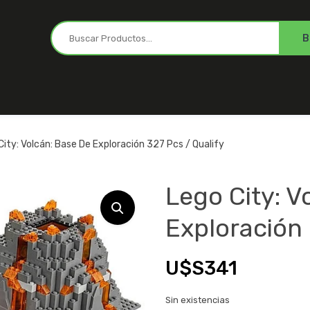
City: Volcán: Base De Exploración 327 Pcs / Qualify
Lego City: V
Exploración 
U$S
341
Sin existencias