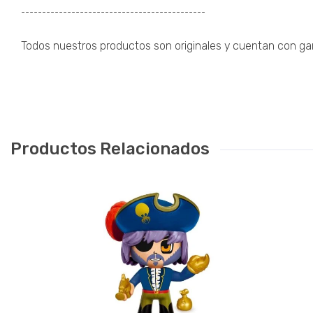
¯¯¯¯¯¯¯¯¯¯¯¯¯¯¯¯¯¯¯¯¯¯¯¯¯¯¯¯¯¯¯¯¯¯¯¯¯¯¯¯¯¯¯¯
Todos nuestros productos son originales y cuentan con gara
Productos Relacionados