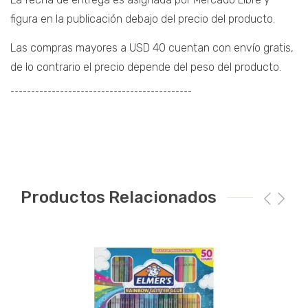
figura en la publicación debajo del precio del producto.
Las compras mayores a USD 40 cuentan con envío gratis,
de lo contrario el precio depende del peso del producto.
¯¯¯¯¯¯¯¯¯¯¯¯¯¯¯¯¯¯¯¯¯¯¯¯¯¯¯¯¯¯¯¯¯¯¯¯¯¯¯¯¯¯¯¯
Productos Relacionados