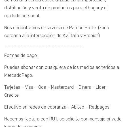
distribución y venta de productos para el hogar y el
cuidado personal.
Nos encontramos en la zona de Parque Batlle. (zona
cercana a la intersección de Av. Italia y Propios)
¯¯¯¯¯¯¯¯¯¯¯¯¯¯¯¯¯¯¯¯¯¯¯¯¯¯¯¯¯¯¯¯¯¯¯¯¯¯¯¯¯¯¯¯¯¯
Formas de pago:
Puedes abonar con cualquiera de los medios adheridos a
MercadoPago.
Tarjetas – Visa – Oca – Mastercard – Diners – Lider –
Creditel
Efectivo en redes de cobranza – Abitab – Redpagos
Hacemos factura con RUT, se solicita por mensaje privado
luego de la compra.