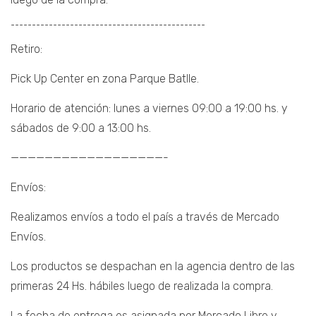
¯¯¯¯¯¯¯¯¯¯¯¯¯¯¯¯¯¯¯¯¯¯¯¯¯¯¯¯¯¯¯¯¯¯¯¯¯¯¯¯¯¯¯¯¯¯
Retiro:
Pick Up Center en zona Parque Batlle.
Horario de atención: lunes a viernes 09:00 a 19:00 hs. y
sábados de 9:00 a 13:00 hs.
——————————————————-
Envíos:
Realizamos envíos a todo el país a través de Mercado
Envíos.
Los productos se despachan en la agencia dentro de las
primeras 24 Hs. hábiles luego de realizada la compra.
La fecha de entrega es asignada por Mercado Libre y