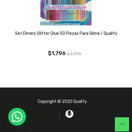
Set Elmers Glitter Glue 50 Piezas Para Slime / Qualify
$
1,796
$
2,395
El
El
precio
precio
original
actual
era:
es:
$2,395.
$1,796.
Copyright © 2020 Qualify