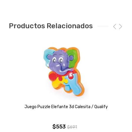
Productos Relacionados
Juego Puzzle Elefante 3d Calesita / Qualify
$
553
$
691
El
El