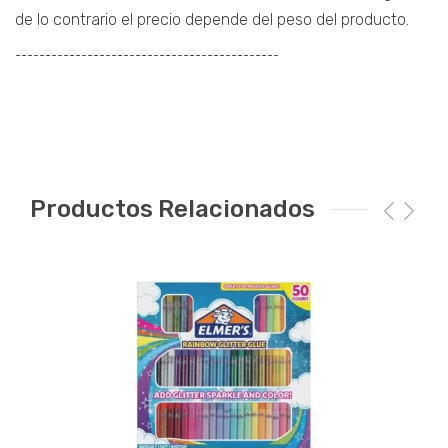
de lo contrario el precio depende del peso del producto.
¯¯¯¯¯¯¯¯¯¯¯¯¯¯¯¯¯¯¯¯¯¯¯¯¯¯¯¯¯¯¯¯¯¯¯¯¯¯¯¯¯¯¯¯
Productos Relacionados