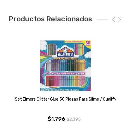
Productos Relacionados
Set Elmers Glitter Glue 50 Piezas Para Slime / Qualify
$
1,796
$
2,395
El
El