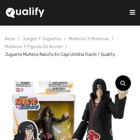
Inicio
Juegos Y Juguetes
Muñecos Y Muñecas
Muñecos Y Figuras De Acción
Juguete Muñeco Naruto En Caja Uchiha Itachi / Qualify