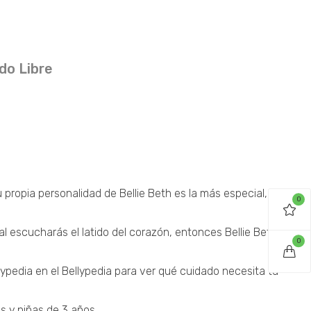
do Libre
 propia personalidad de Bellie Beth es la más especial,
0
al escucharás el latido del corazón, entonces Bellie Beth
0
pedia en el Bellypedia para ver qué cuidado necesita tu
s y niñas de 3 años.