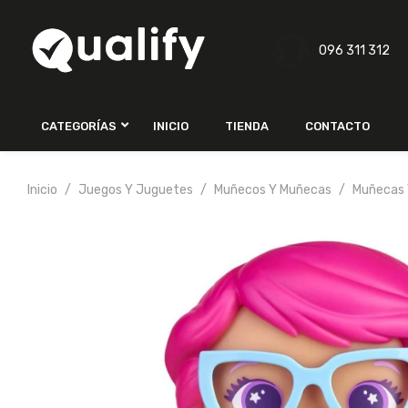
096 311 312
CATEGORÍAS
INICIO
TIENDA
CONTACTO
Inicio
Juegos Y Juguetes
Muñecos Y Muñecas
Muñecas 