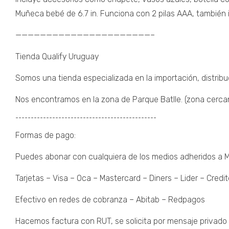
Muñeca bebé de 6.7 in. Funciona con 2 pilas AAA, también 
——————————————————————–
Tienda Qualify Uruguay
Somos una tienda especializada en la importación, distribu
Nos encontramos en la zona de Parque Batlle. (zona cercana 
¯¯¯¯¯¯¯¯¯¯¯¯¯¯¯¯¯¯¯¯¯¯¯¯¯¯¯¯¯¯¯¯¯¯¯¯¯¯¯¯¯¯¯¯¯¯
Formas de pago:
Puedes abonar con cualquiera de los medios adheridos a
Tarjetas – Visa – Oca – Mastercard – Diners – Lider – Credit
Efectivo en redes de cobranza – Abitab – Redpagos
Hacemos factura con RUT, se solicita por mensaje privado 