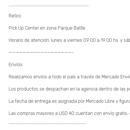
¯¯¯¯¯¯¯¯¯¯¯¯¯¯¯¯¯¯¯¯¯¯¯¯¯¯¯¯¯¯¯¯¯¯¯¯¯¯¯¯¯¯¯¯¯¯
Retiro:
Pick Up Center en zona Parque Batlle.
Horario de atención: lunes a viernes 09:00 a 19:00 hs. y sá
——————————————————-
Envíos:
Realizamos envíos a todo el país a través de Mercado Enví
Los productos se despachan en la agencia dentro de las pr
La fecha de entrega es asignada por Mercado Libre y figura
Las compras mayores a USD 40 cuentan con envío gratis, de
¯¯¯¯¯¯¯¯¯¯¯¯¯¯¯¯¯¯¯¯¯¯¯¯¯¯¯¯¯¯¯¯¯¯¯¯¯¯¯¯¯¯¯¯