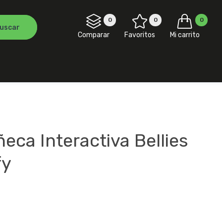
0
0
0
Comparar
Favoritos
Mi carrito
ca Interactiva Bellies
fy