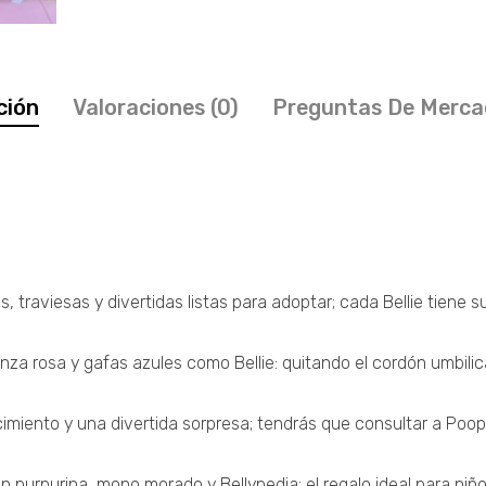
ción
Valoraciones (0)
Preguntas De Merca
traviesas y divertidas listas para adoptar; cada Bellie tiene su
enza rosa y gafas azules como Bellie: quitando el cordón umbilic
iento y una divertida sorpresa; tendrás que consultar a Poopy
 purpurina, mono morado y Bellypedia; el regalo ideal para niño