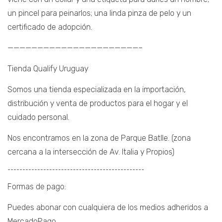
un pincel para peinarlos; una linda pinza de pelo y un
certificado de adopción.
——————————————————————–
Tienda Qualify Uruguay
Somos una tienda especializada en la importación,
distribución y venta de productos para el hogar y el
cuidado personal.
Nos encontramos en la zona de Parque Batlle. (zona
cercana a la intersección de Av. Italia y Propios)
¯¯¯¯¯¯¯¯¯¯¯¯¯¯¯¯¯¯¯¯¯¯¯¯¯¯¯¯¯¯¯¯¯¯¯¯¯¯¯¯¯¯¯¯¯¯
Formas de pago:
Puedes abonar con cualquiera de los medios adheridos a
MercadoPago.