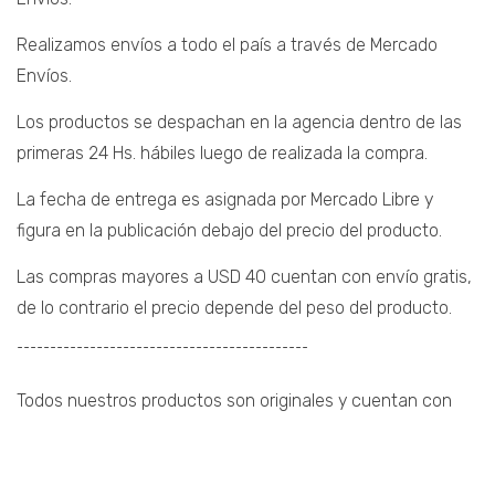
Realizamos envíos a todo el país a través de Mercado
Envíos.
Los productos se despachan en la agencia dentro de las
primeras 24 Hs. hábiles luego de realizada la compra.
La fecha de entrega es asignada por Mercado Libre y
figura en la publicación debajo del precio del producto.
Las compras mayores a USD 40 cuentan con envío gratis,
de lo contrario el precio depende del peso del producto.
¯¯¯¯¯¯¯¯¯¯¯¯¯¯¯¯¯¯¯¯¯¯¯¯¯¯¯¯¯¯¯¯¯¯¯¯¯¯¯¯¯¯¯¯
Todos nuestros productos son originales y cuentan con