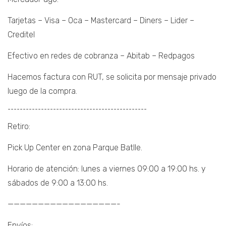
Tarjetas – Visa – Oca – Mastercard – Diners – Lider –
Creditel
Efectivo en redes de cobranza – Abitab – Redpagos
Hacemos factura con RUT, se solicita por mensaje privado
luego de la compra.
¯¯¯¯¯¯¯¯¯¯¯¯¯¯¯¯¯¯¯¯¯¯¯¯¯¯¯¯¯¯¯¯¯¯¯¯¯¯¯¯¯¯¯¯¯¯
Retiro:
Pick Up Center en zona Parque Batlle.
Horario de atención: lunes a viernes 09:00 a 19:00 hs. y
sábados de 9:00 a 13:00 hs.
——————————————————-
Envíos: