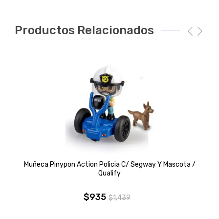
Productos Relacionados
Muñeca Pinypon Action Policia C/ Segway Y Mascota /
Qualify
$
935
$
1,439
El
El