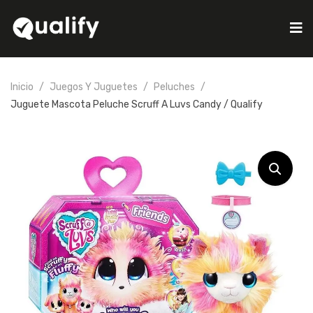
Inicio
Juegos Y Juguetes
Peluches
Juguete Mascota Peluche Scruff A Luvs Candy / Qualify