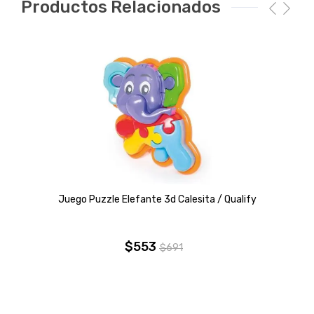
Productos Relacionados
Juego Puzzle Elefante 3d Calesita / Qualify
$
553
$
691
El
El
precio
precio
original
actual